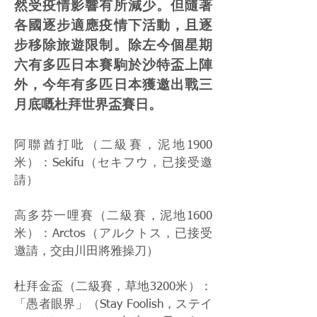
然受疫情影響有所減少。但隨著
各國逐步適應疫情下活動，且逐
步移除旅遊限制。除左今個星期
六有多匹日本賽駒於沙特盃上陣
外，今年有多匹日本獲邀出戰三
月底嘅杜拜世界盃賽日。
阿聯酋打吡（二級賽，泥地1900
米）：Sekifu（セキフウ，已接受邀
請）
高多芬一哩賽（二級賽，泥地1600
米）：Arctos（アルクトス，已接受
邀請，交由川田將雅操刀）
杜拜金盃（二級賽，草地3200米）：
「愚者眼界」（Stay Foolish，ステイ