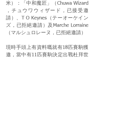
米）：「中和魔匠」（Chuwa Wizard
，チュウワウィザード，已接受邀
請）、T O Keynes（テーオーケイン
ズ，已拒絕邀請）及Marche Lorraine
（マルシュロレーヌ，已拒絕邀請）
現時手頭上有資料嘅就有18匹賽駒獲
邀，當中有11匹賽駒決定出戰杜拜世
界盃賽日。當中日本打吡冠軍「大
帝」已經決定會用到杜滿樂，睇下會
唔會為Sunday Racing 帶來一級賽杜
拜司馬經典賽冠軍喇！
而拒絕組方面，兩匹沙特盃參賽馬T
O Keynes及Marche Lorraine跑完沙特
賽事就唔會順路落杜拜跑杜拜世界
盃，意味著沙特盃會係Marche
Lorraine最後一戰。而「山嶺寶穴」