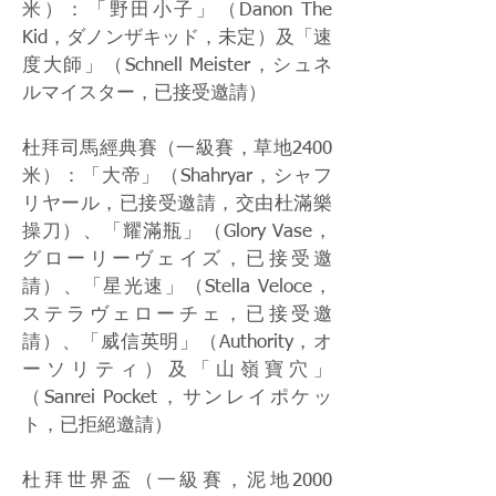
米）：「野田小子」（Danon The
Kid，ダノンザキッド，未定）及「速
度大師」（Schnell Meister，シュネ
ルマイスター，已接受邀請）
杜拜司馬經典賽（一級賽，草地2400
米）：「大帝」（Shahryar，シャフ
リヤール，已接受邀請，交由杜滿樂
操刀）、「耀滿瓶」（Glory Vase，
グローリーヴェイズ，已接受邀
請）、「星光速」（Stella Veloce，
ステラヴェローチェ，已接受邀
請）、「威信英明」（Authority，オ
ーソリティ）及「山嶺寶穴」
（Sanrei Pocket，サンレイポケッ
ト，已拒絕邀請）
杜拜世界盃（一級賽，泥地2000