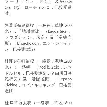
フーリッシュ，未定）及Veloce
Oro（ヴェローチェオロ，已接受邀
請）
阿喬斯短途錦標（一級賽，草地1200
米）：「禮讚歌詠」（Lauda Sion，
ラウダシオン，未定）及「當機立
斷」（Entscheiden，エントシャイデ
ン，已接受邀請）
杜拜金莎軒錦標（一級賽，泥地1200
米）：「熱望」（Red le Zele，レッ
ドルゼル，已接受邀請，交由川田將
雅操刀）及「活蹦雀躍」（Copano
Kicking，コパノキッキング，已接受
邀請）
杜拜草地大賽（一級賽，草地1800