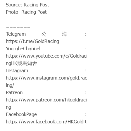
Source: Racing Post
Photo: Racing Post
=======================
=======
Telegram公海：
https://t.me/GoldRacing
YoutubeChannel：
https://www.youtube.com/c/Goldraci
ngHK
競馬知舍
Instagram：
https://www.instagram.com/gold.rac
ing/
Patreon：
https://www.patreon.com/hkgoldraci
ng
FacebookPage：
https://www.facebook.com/HKGoldR
acing