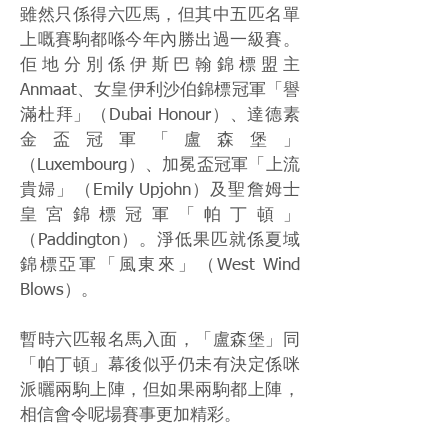
雖然只係得六匹馬，但其中五匹名單
上嘅賽駒都喺今年內勝出過一級賽。
佢地分別係伊斯巴翰錦標盟主
Anmaat、女皇伊利沙伯錦標冠軍「譽
滿杜拜」（Dubai Honour）、達德素
金盃冠軍「盧森堡」
（Luxembourg）、加冕盃冠軍「上流
貴婦」（Emily Upjohn）及聖詹姆士
皇宮錦標冠軍「帕丁頓」
（Paddington）。淨低果匹就係夏域
錦標亞軍「風東來」（West Wind
Blows）。
暫時六匹報名馬入面，「盧森堡」同
「帕丁頓」幕後似乎仍未有決定係咪
派曬兩駒上陣，但如果兩駒都上陣，
相信會令呢場賽事更加精彩。