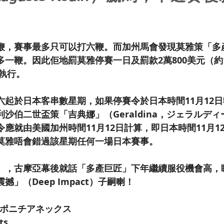
鞭，賽事最多只可以打六鞭。而加州馬會發現莫雅策「多
一鞭。因此佢地罰莫雅停賽一日及罰款2萬800美元（約1
日執行。
六起於日本客串數星期，如果停賽令於日本時間11月12
沙伯二世盃策「吉典娜」（Geraldina，ジェラルデ
應就由美國加州時間11月12日計算，即日本時間11月1
莫雅唔會錯過該星期任何一場日本賽事。
」，古摩亞幕後就話「多產巨匠」下年繼續服役機會高，
」（Deep Impact）子嗣喇！
F, スポニチアネックス
ts