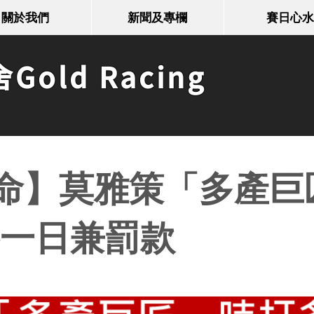
關於我們
新聞及專欄
賽日心水
old Racing
命】莫雅策「多產巨
賽一日兼罰款