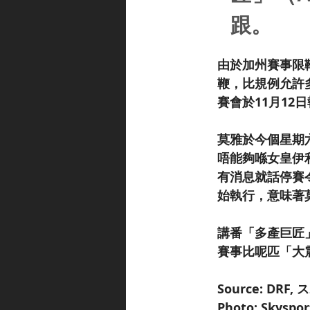
跟。
由於加州賽事限
鞭，比規例允許多
賽會於11月12
莫雅於今個星期
唔能夠喺女皇伊利
有消息就話停賽令
始執行，意味著
講番「多產巨匠
賽事比呢匹「大震撼
Source: DR
Photo: Skyspor