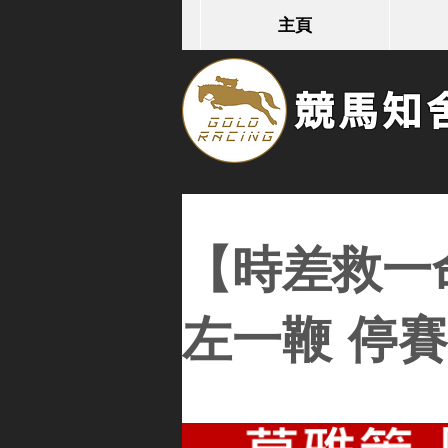
主頁
競馬知舍G
【時差救一
左一鞭 停