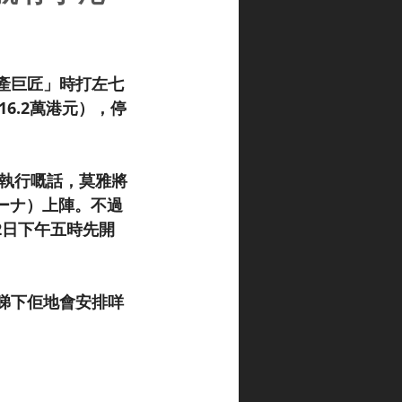
產巨匠」時打左七
6.2萬港元），停
日執行嘅話，莫雅將
ィーナ）上陣。不過
2日下午五時先開
睇下佢地會安排咩