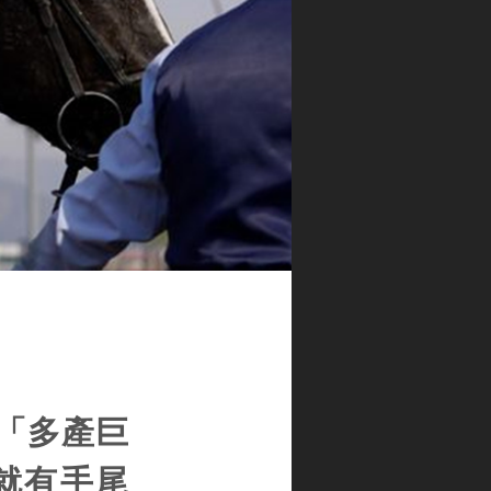
「多產巨
後就有手尾