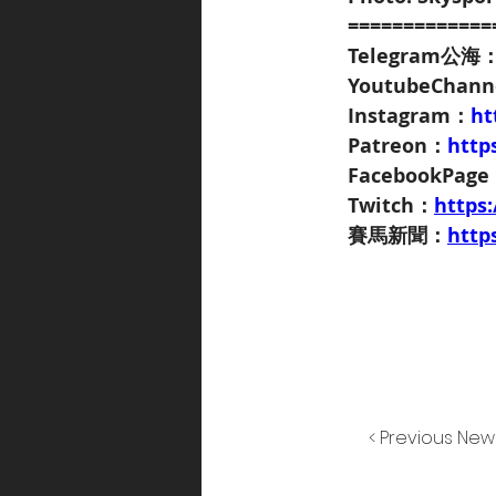
=============
Telegram公海
YoutubeChan
Instagram：
ht
Patreon：
http
FacebookPag
Twitch：
https
賽馬新聞：
http
< Previous New