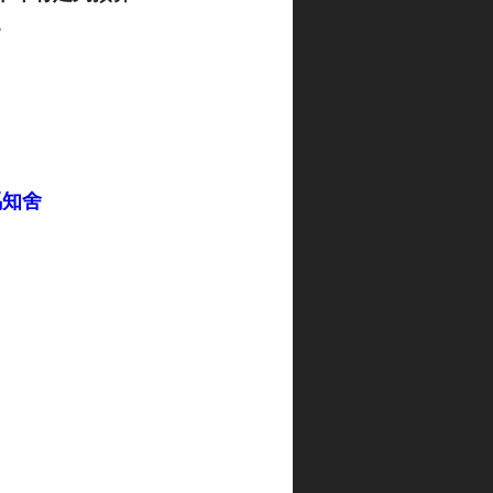
。
競馬知舍