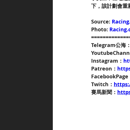
下，該計劃會重
Source: 
Racing
Photo: 
Racing
=============
Telegram公海
YoutubeChan
Instagram：
ht
Patreon：
http
FacebookPag
Twitch：
https
賽馬新聞：
http