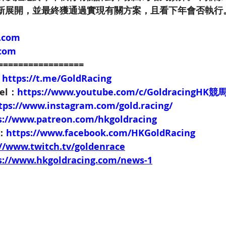
新展開，並最終獲通過實現有關方案，且看下年會否執行
.com
.com
=================
：
https://t.me/GoldRacing
nel：
https://www.youtube.com/c/GoldracingHK
tps://www.instagram.com/gold.racing/
s://www.patreon.com/hkgoldracing
e：
https://www.facebook.com/HKGoldRacing
://www.twitch.tv/goldenrace
s://www.hkgoldracing.com/news-1