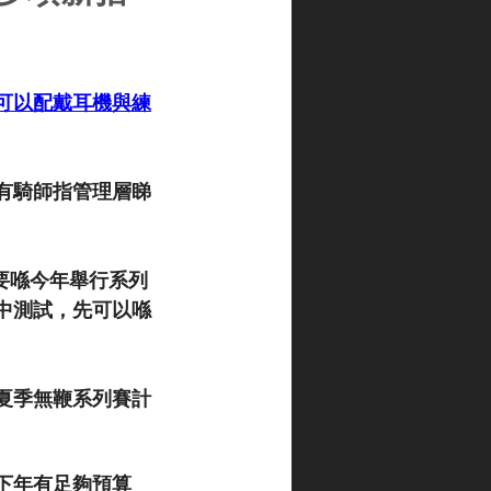
可以配戴耳機與練
有騎師指管理層睇
劃要喺今年舉行系列
中測試，先可以喺
夏季無鞭系列賽計
下年有足夠預算