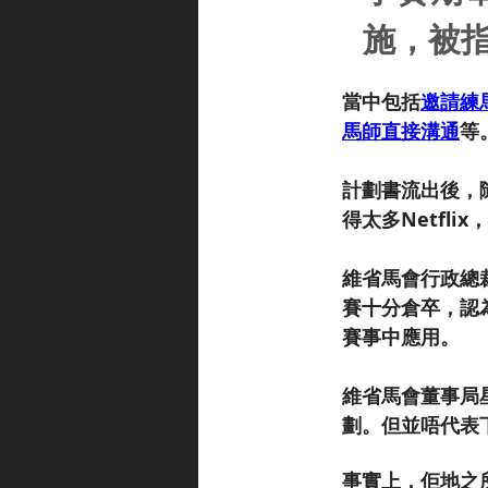
施，被
當中包括
邀請練
馬師直接溝通
等
計劃書流出後，
得太多Netfli
維省馬會行政總裁
賽十分倉卒，認
賽事中應用。
維省馬會董事局
劃。但並唔代表
事實上，佢地之