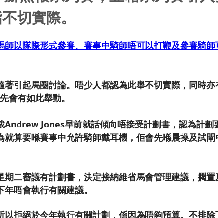
指不切實際。
馬師以隊際形式參賽、賽事中騎師唔可以打鞭及參賽騎師
。
隨著引起馬圈討論。唔少人都認為此舉不切實際，同時亦
x，先會有如此舉動。
Andrew Jones早前就話傾向唔接受計劃書，認為計
為就算要喺賽事中允許騎師戴耳機，佢會先喺晨操及試閘
星期二審議有計劃書，決定接納維省馬會管理建議，擱置
下年唔會執行有關建議。
所以拒絕於今年執行有關計劃，係因為唔夠預算。不排除