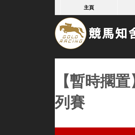
主頁
競馬知舍G
【暫時擱置
列賽