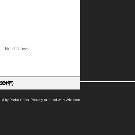
Next News >
024年)
18 by Parko Chan. Proudly created with
Wix.com