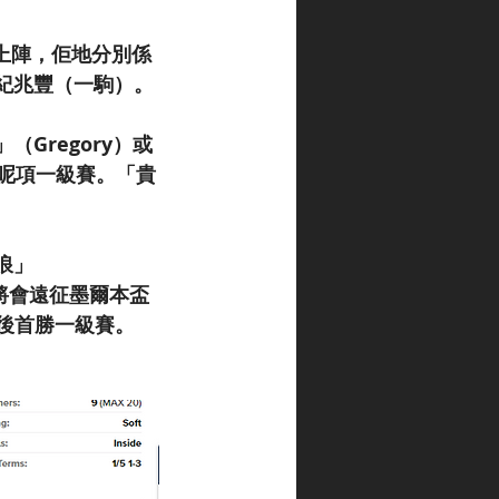
馬上陣，佢地分別係
紀兆豐（一駒）。
Gregory）或
勝呢項一級賽。「貴
浪」
，將會遠征墨爾本盃
主後首勝一級賽。