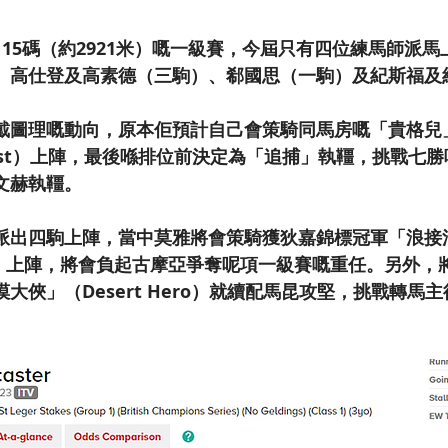
15碼（約2921米）嘅一級賽，今屆只有四位練馬師派
、高仕登及高素德（三駒）、郗國思（一駒）及紀斯福及
圖理嘅動向，原本佢預計自己會策騎同馬房嘅「貴格兒」（
rest）上陣，最後喺排位前決定為「追捕」執韁，挑戰七
文赫執韁。
派出四駒上陣，當中莫雅將會策騎獲狄嘉錦標冠軍「浪接
ous）上陣，將會負起古摩亞爭奪呢項一級賽嘅重任。另外
大俠」（Desert Hero）就續配馬昆攻堅，挑戰轉馬