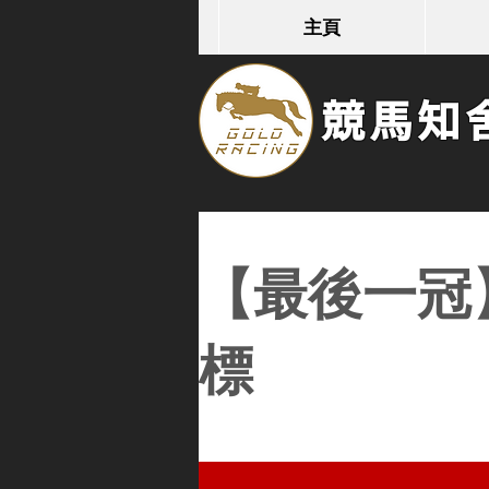
主頁
競馬知舍G
【最後一冠
標