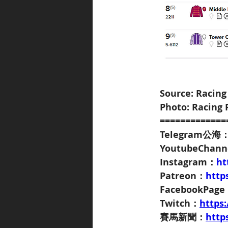
Source: Racing
Photo: Racing 
=============
Telegram公海
YoutubeChan
Instagram：
ht
Patreon：
http
FacebookPag
Twitch：
https
賽馬新聞：
http