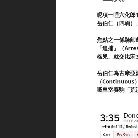
呢項一哩六化郎1
岳伯仁（四駒）
焦點之一係騎師戴
「追捕」（Ar
格兒」就交比宋
岳伯仁為古摩亞
（Continu
嘅皇室賽駒「荒漠