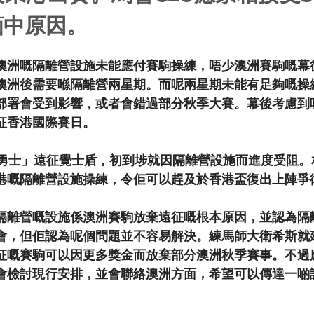
箇中原因。
澳洲嘅隔離營設施未能應付賽駒操練，唔少澳洲賽駒嘅幕
澳洲後需要喺隔離營兩星期。而呢兩星期未能有足夠嘅操
部署會受到影響，或者會錯過部分秋季大賽。幕後考慮到
征香港國際賽日。
漫勇士」遠征覺士盾，初到埗就因隔離營設施而進度受阻。
港嘅隔離營設施操練，令佢可以趕及於香港盃復出上陣爭
隔離營嘅設施係澳洲賽駒放棄遠征嘅根本原因，並認為隔
會，但佢認為呢個問題並不容易解決。練馬師大衛希斯就
征嘅賽駒可以因更多獎金而放棄部分澳洲秋季賽事。不過
會檢討現行安排，並會聯絡澳洲方面，希望可以傳達一啲