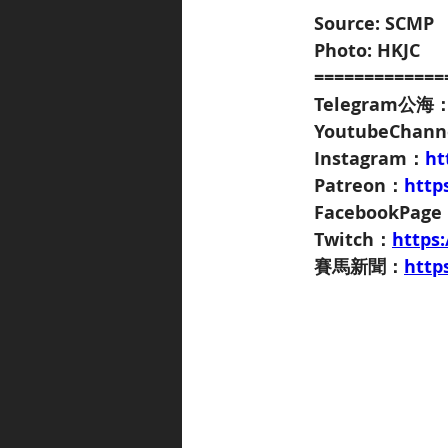
Source: SCMP
Photo: HKJC
=============
Telegram公海
YoutubeChan
Instagram：
ht
Patreon：
http
FacebookPag
Twitch：
https
賽馬新聞：
http