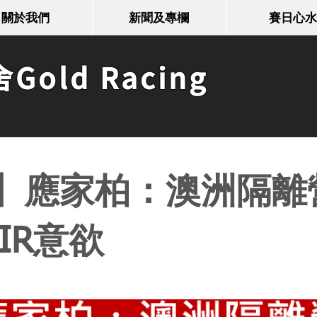
關於我們
新聞及專欄
賽日心水
old Racing
】應家柏：澳洲隔離
IR意欲