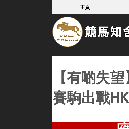
主頁
競馬知舍G
【有啲失望
賽駒出戰HK