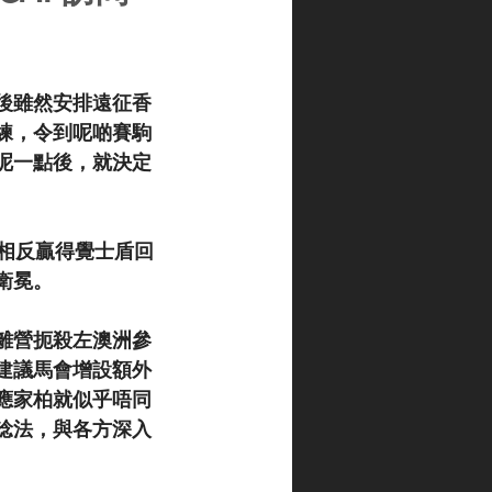
後雖然安排遠征香
練，令到呢啲賽駒
呢一點後，就決定
相反贏得覺士盾回
衛冕。
離營扼殺左澳洲參
建議馬會增設額外
應家柏就似乎唔同
諗法，與各方深入