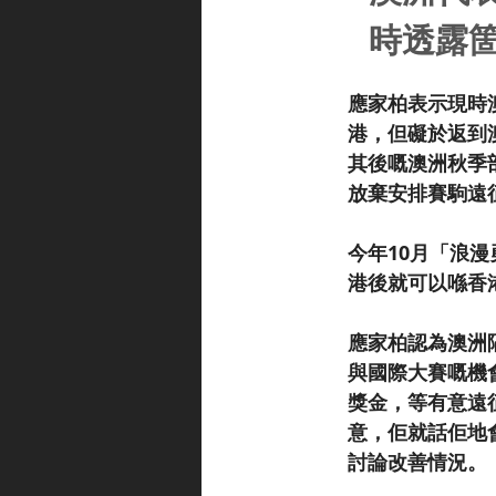
時透露
應家柏表示現時
港，但礙於返到
其後嘅澳洲秋季
放棄安排賽駒遠
今年10月「浪
港後就可以喺香
應家柏認為澳洲
與國際大賽嘅機
獎金，等有意遠
意，佢就話佢地
討論改善情況。