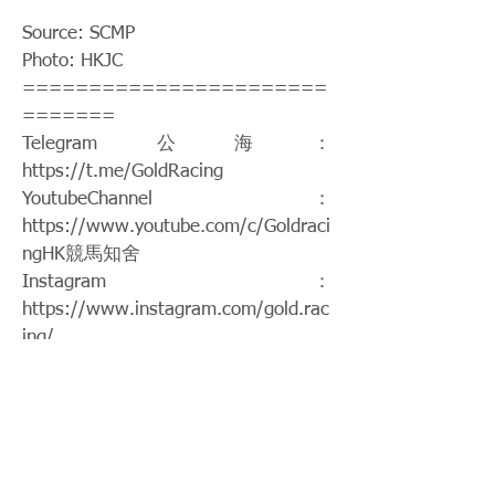
Source: SCMP
Photo: HKJC
=======================
=======
Telegram公海：
https://t.me/GoldRacing
YoutubeChannel：
https://www.youtube.com/c/Goldraci
ngHK
競馬知舍
Instagram：
https://www.instagram.com/gold.rac
ing/
Patreon：
https://www.patreon.com/hkgoldraci
ng
FacebookPage：
https://www.facebook.com/HKGoldR