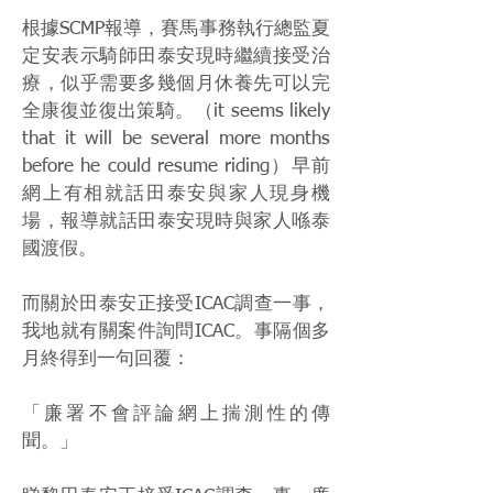
根據SCMP報導，賽馬事務執行總監夏
定安表示騎師田泰安現時繼續接受治
療，似乎需要多幾個月休養先可以完
全康復並復出策騎。（it seems likely
that it will be several more months
before he could resume riding）早前
網上有相就話田泰安與家人現身機
場，報導就話田泰安現時與家人喺泰
國渡假。
而關於田泰安正接受ICAC調查一事，
我地就有關案件詢問ICAC。事隔個多
月終得到一句回覆：
「廉署不會評論網上揣測性的傳
聞。」