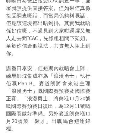
睇黎田泰安正接受ICAC調查一事，廉
署就無提供直接答案。但如果佢真係
接受調查嘅話，而當局係夠料嘅話，
佢應該連境都出唔到掛。其實我就唔
係好信嘅，不過見到大家咁踴躍又無
人走去問ICAC，先膽粗粗問下架姐。
至於你信邊個說法，其實無人阻止到
你。
講番田泰安，佢短期內就唔會上陣，
練馬師沈集成亦為「浪漫勇士」執行
佢嘅Plan B。麥道朗將會來港主理
「浪漫勇士」嘅國際賽預賽及國際賽
正賽。「浪漫勇士」將會喺11月20號
嘅國際賽預賽日復出，為12月11號嘅
國際賽做好準備。另外麥道朗會喺11
月20號策「聚才」出戰馬會短途錦
標。