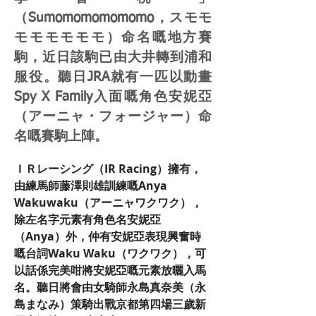
（Sumomomomomomo，スモモ
モモモモモモ）命名嘅地方賽
駒，近日該駒已由大井轉到浦和
服役。聽日JRA就有一匹以動畫
Spy X Family入面嘅角色安妮亞
（アーニャ・フォージャー）命
名嘅賽駒上陣。
ＩＲレーシング（IR Racing）擁有，
由練馬師藤澤則雄訓練嘅Anya 
Wakuwaku（アーニャワクワク），
除左名字元素有角色名安妮亞
（Anya）外，仲有安妮亞表現興奮時
嘅台詞Waku Waku（ワクワク），可
以話係完美咁將安妮亞嘅元素放曬入馬
名。聽日將會由女騎師永島真奈美（永
島まなみ）策騎出戰京都第四場三歲新