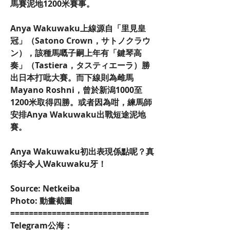
馬賽泥地1200米賽事。
Anya Wakuwaku上線源自「里見皇
冠」（Satono Crown，サトノクラウ
ン），該種馬嘅子嗣上年有「鍵琴高
奏」（Tastiera，タスティエーラ）勝
出日本打吡大賽。而下線則為雌馬
Mayano Roshni，曾於新潟1000至
1200米取得四勝。或者因為咁，練馬師
安排Anya Wakuwaku出戰短途泥地
賽。
Anya Wakuwaku初出表現係點呢？真
係好令人Wakuwaku牙！
Source: Netkeiba
Photo: 動畫截圖
==============================
Telegram公海：