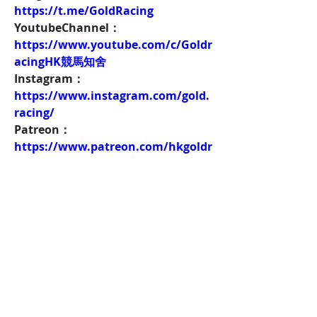
https://t.me/GoldRacing
YoutubeChannel：
https://www.youtube.com/c/Goldr
acingHK競馬知舍
Instagram：
https://www.instagram.com/gold.
racing/
Patreon：
https://www.patreon.com/hkgoldr
acing
FacebookPage：
https://www.facebook.com/HKGol
dRacing
Twitch：
https://www.twitch.tv/goldenrace
賽馬新聞：
https://www.hkgoldracing.com/ne
ws-1