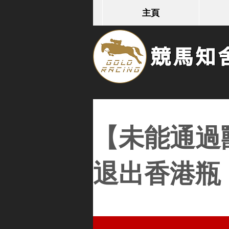
主頁
競馬知舍G
【未能通過
退出香港瓶