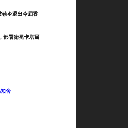
被勒令退出今屆香
，部署衛冕卡塔爾
競馬知舍