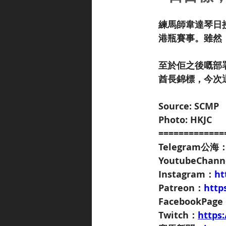
練馬師韋達琴日
港瓶賽事。雖然
至於佢之後嘅部
酋長錦標，今次
Source: SCMP
Photo: HKJC
=============
Telegram公海
YoutubeChan
Instagram：
ht
Patreon：
http
FacebookPag
Twitch：
https