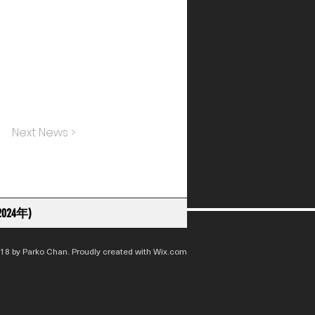
Next News >
024年)
18 by Parko Chan. Proudly created with
Wix.com