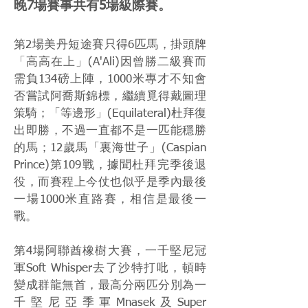
晚7場賽事共有5場級際賽。
第2場美丹短途賽只得6匹馬，掛頭牌
「高高在上」(A'Ali)因曾勝二級賽而
需負134磅上陣，1000米專才不知會
否嘗試阿喬斯錦標，繼續覓得戴圖理
策騎；「等邊形」(Equilateral)杜拜復
出即勝，不過一直都不是一匹能穩勝
的馬；12歲馬「裏海世子」(Caspian
Prince)第109戰，據聞杜拜完季後退
役，而賽程上今仗也似乎是季內最後
一場1000米直路賽，相信是最後一
戰。
第4場阿聯酋橡樹大賽，一千堅尼冠
軍Soft Whisper去了沙特打吡，頓時
變成群龍無首，最高分兩匹分別為一
千堅尼亞季軍Mnasek及Super