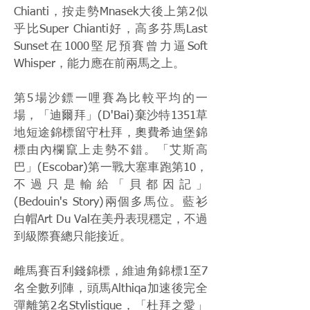
Chianti，按走勢Mnasek大後上第2似
乎比Super Chianti好，高多芬馬Last
Sunset在1000堅尼預賽曾力逼Soft
Whisper，能力應在前兩馬之上。
第5場沙鏢一哩賽為比較平均的一
場，「迪爾拜」(D'Bai)棄沙特1351草
地短途錦標留守杜拜，奧費希迪堡錦
標由內欄竄上走勢不錯。「艾斯高
巴」(Escobar)第一戰大塞車跑第10，
不過只是輸給「貝都因記」
(Bedouin's Story)兩個多馬位。藍衫
白帽Art Du Val在美丹表現穩定，不過
到級際賽總只能接近。
雌馬賽百利錢錦標，維迪角錦標1至7
名全數列陣，頭馬Althiqa加速後完全
彈離第2名Stylistique，「杜拜之愛」