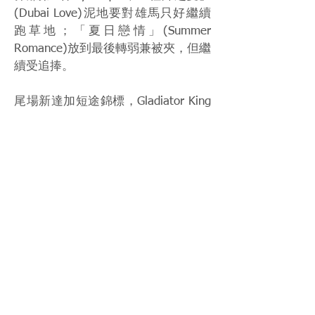
(Dubai Love)泥地要對雄馬只好繼續
跑草地；「夏日戀情」(Summer
Romance)放到最後轉弱兼被夾，但繼
續受追捧。
尾場新達加短途錦標，Gladiator King
今年留在杜拜，復出戰杜拜威錦標捱
到最後得第3，發揮出去年水準相信
可以成功衛冕。「寶冊」(Bochart)上
戰未能領放，只得落後稍遠的第5，
排4檔應該會比較好。
其餘場次，巴斯塔基亞錦標亞軍「圖
勝」(Tuz)選擇以頭場1600米讓賽復
出，100分馬仍要爭分跑世界盃。