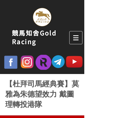
競馬知舍Gold
Racing
【杜拜司馬經典賽】莫
雅為朱德望效力 戴圖
理轉投港隊