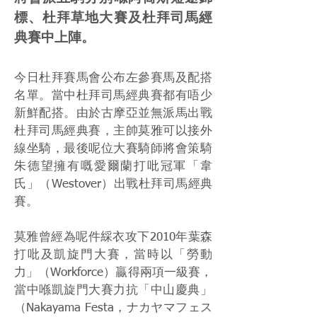
標、杜拜草地大賽及杜拜司馬經
典賽中上陣。
今日杜拜賽馬會公布左參賽馬及配搭
名單。當中杜拜司馬經典賽都有唔少
新鮮配搭。由於古摩亞並無派馬出戰
杜拜司馬經典賽，主帥莫雅可以接外
線坐騎，最後呢位大賽騎師將會策騎
朱德望擁有嘅愛爾蘭打吡冠軍「韋
氏」（Westover）出戰杜拜司馬經典
賽。
莫雅曾經為呢件綵衣攻下2010年葉森
打吡及凱旋門大賽，當時以「勞動
力」（Workforce）贏得兩項一級賽，
當中喺凱旋門大賽力抗「中山慶典」
（Nakayama Festa，ナカヤマフェス