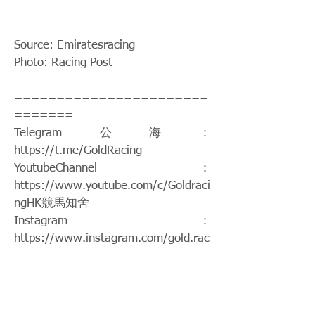
Source: Emiratesracing
Photo: Racing Post
=======================
=======
Telegram公海：
https://t.me/GoldRacing
YoutubeChannel：
https://www.youtube.com/c/Goldraci
ngHK
競馬知舍
Instagram：
https://www.instagram.com/gold.rac
ing/
Patreon：
https://www.patreon.com/hkgoldraci
ng