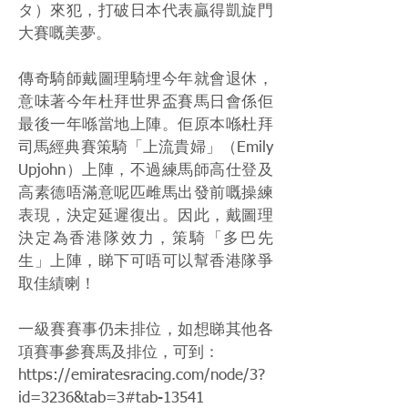
タ）來犯，打破日本代表贏得凱旋門
大賽嘅美夢。
傳奇騎師戴圖理騎埋今年就會退休，
意味著今年杜拜世界盃賽馬日會係佢
最後一年喺當地上陣。佢原本喺杜拜
司馬經典賽策騎「上流貴婦」（Emily
Upjohn）上陣，不過練馬師高仕登及
高素德唔滿意呢匹雌馬出發前嘅操練
表現，決定延遲復出。因此，戴圖理
決定為香港隊效力，策騎「多巴先
生」上陣，睇下可唔可以幫香港隊爭
取佳績喇！
一級賽賽事仍未排位，如想睇其他各
項賽事參賽馬及排位，可到：
https://emiratesracing.com/node/3?
id=3236&tab=3#tab-13541