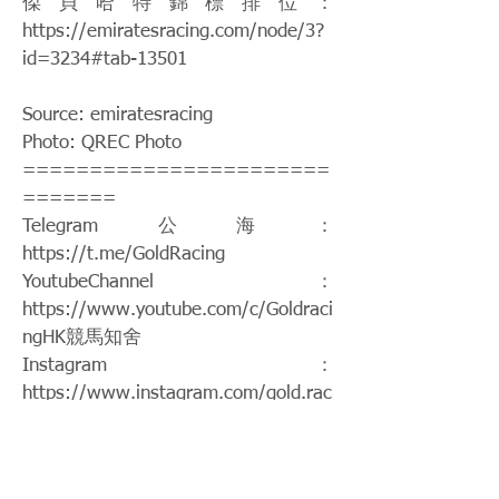
傑貝哈特錦標排位：
https://emiratesracing.com/node/3?
id=3234#tab-13501
Source: emiratesracing
Photo: QREC Photo
=======================
=======
Telegram公海：
https://t.me/GoldRacing
YoutubeChannel：
https://www.youtube.com/c/Goldraci
ngHK
競馬知舍
Instagram：
https://www.instagram.com/gold.rac
ing/
Patreon：
https://www.patreon.com/hkgoldraci