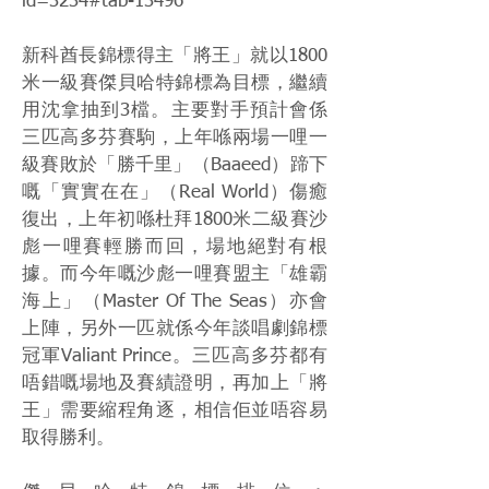
id=3234#tab-13496
新科酋長錦標得主「將王」就以1800
米一級賽傑貝哈特錦標為目標，繼續
用沈拿抽到3檔。主要對手預計會係
三匹高多芬賽駒，上年喺兩場一哩一
級賽敗於「勝千里」（Baaeed）蹄下
嘅「實實在在」（Real World）傷癒
復出，上年初喺杜拜1800米二級賽沙
彪一哩賽輕勝而回，場地絕對有根
據。而今年嘅沙彪一哩賽盟主「雄霸
海上」（Master Of The Seas）亦會
上陣，另外一匹就係今年談唱劇錦標
冠軍Valiant Prince。三匹高多芬都有
唔錯嘅場地及賽績證明，再加上「將
王」需要縮程角逐，相信佢並唔容易
取得勝利。