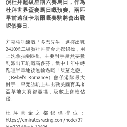
演杜拜超級星期六賽馬日，作為
杜拜世界盃賽馬日嘅預賽。兩匹
早前遠征卡塔爾嘅賽駒將會出戰
呢個賽日。
方嘉柏訓練嘅「多巴先生」選擇出戰
2410米二級賽杜拜黃金之都錦標，用
上沈拿抽到8檔。主要對手當然要數
到派出五駒嘅高多芬，當中上年中轉
跑哩半草地後無輸過嘅「桀驁之戀」
（Rebel’s Romance）會係港隊最大
對手，畢竟該駒上年出戰美國育馬者
盃草地大賽都贏埋，級數上會較佔
優。
杜拜黃金之都錦標排位：
https://emiratesracing.com/node/3?