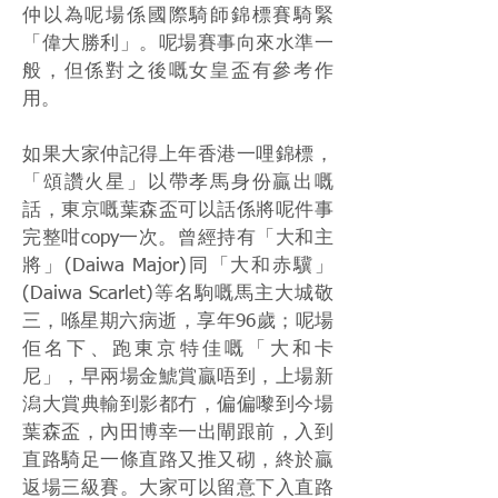
仲以為呢場係國際騎師錦標賽騎緊
「偉大勝利」。呢場賽事向來水準一
般，但係對之後嘅女皇盃有參考作
用。
如果大家仲記得上年香港一哩錦標，
「頌讚火星」以帶孝馬身份贏出嘅
話，東京嘅葉森盃可以話係將呢件事
完整咁copy一次。曾經持有「大和主
將」(Daiwa Major)同「大和赤驥」
(Daiwa Scarlet)等名駒嘅馬主大城敬
三，喺星期六病逝，享年96歲；呢場
佢名下、跑東京特佳嘅「大和卡
尼」，早兩場金鯱賞贏唔到，上場新
潟大賞典輸到影都冇，偏偏嚟到今場
葉森盃，內田博幸一出閘跟前，入到
直路騎足一條直路又推又砌，終於贏
返場三級賽。大家可以留意下入直路