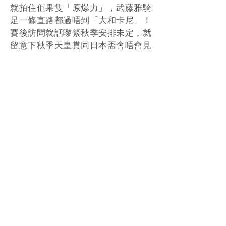
就拍住佢果隻「原爆力」，武藤雅騎
足一條直路都過唔到「大和卡尼」！
賽後訪問就話嚟緊秋季安排未定，就
留意下秋季天皇賞同日本盃會唔會見
到佢上陣。
Photo: Netkeiba
重溫：
https://www.youtube.com/watch?
v=G5J8nVzsRw4
https://www.youtube.com/watch?
v=C5KAzwOcfG4