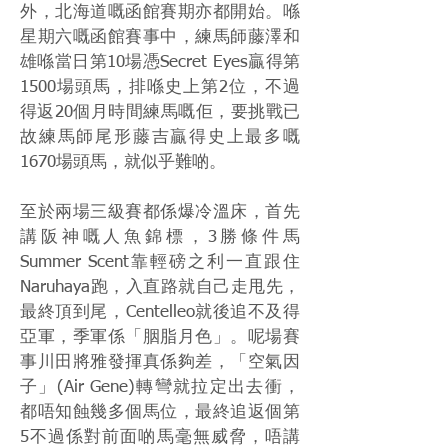
外，北海道嘅函館賽期亦都開始。喺
星期六嘅函館賽事中，練馬師藤澤和
雄喺當日第10場憑Secret Eyes贏得第
1500場頭馬，排喺史上第2位，不過
得返20個月時間練馬嘅佢，要挑戰已
故練馬師尾形藤吉贏得史上最多嘅
1670場頭馬，就似乎難啲。
至於兩場三級賽都係爆冷溫床，首先
講阪神嘅人魚錦標，3勝條件馬
Summer Scent靠輕磅之利一直跟住
Naruhaya跑，入直路就自己走甩先，
最終頂到尾，Centelleo就後追不及得
亞軍，季軍係「胭脂月色」。呢場賽
事川田將雅發揮真係夠差，「空氣因
子」(Air Gene)轉彎就拉定出去衝，
都唔知蝕幾多個馬位，最終追返個第
5不過係對前面啲馬毫無威脅，唔講