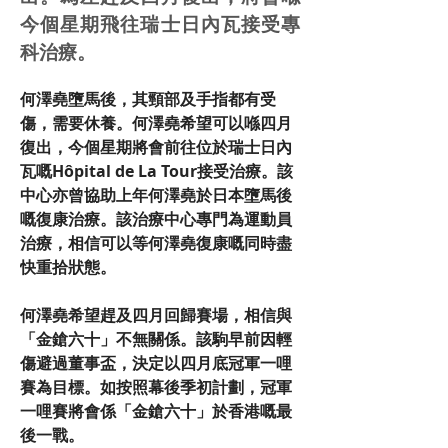
今個星期飛往瑞士日內瓦接受專
科治療。
何澤堯墮馬後，其頸部及手指都有受
傷，需要休養。何澤堯希望可以喺四月
復出，今個星期將會前往位於瑞士日內
瓦嘅Hôpital de La Tour接受治療。該
中心亦曾協助上年何澤堯於日本墮馬後
嘅復康治療。該治療中心專門為運動員
治療，相信可以等何澤堯復康嘅同時盡
快重拾狀態。
何澤堯希望趕及四月回歸賽場，相信與
「金鎗六十」不無關係。該駒早前因輕
傷避過董事盃，決定以四月底冠軍一哩
賽為目標。如按照幕後季初計劃，冠軍
一哩賽將會係「金鎗六十」於香港嘅最
後一戰。