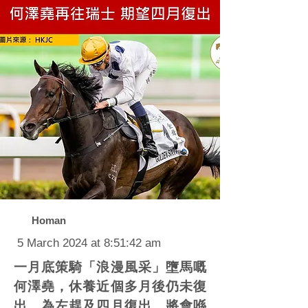
Homan
5 March 2024 at 8:51:42 am
一月底策騎「浪漫風采」墮馬嘅
何澤堯，休養近個多月後仍未復
出。為左趕及四月復出，將會喺