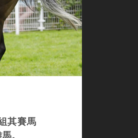
重組其賽馬
雌馬。