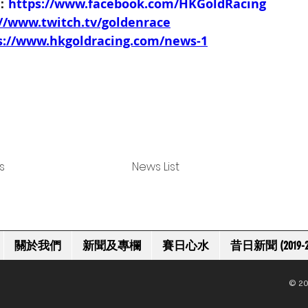
e：
https://www.facebook.com/HKGoldRacing
://www.twitch.tv/goldenrace
s://www.hkgoldracing.com/news-1
s
News List
關於我們
新聞及專欄
賽日心水
昔日新聞 (2019-2
© 20