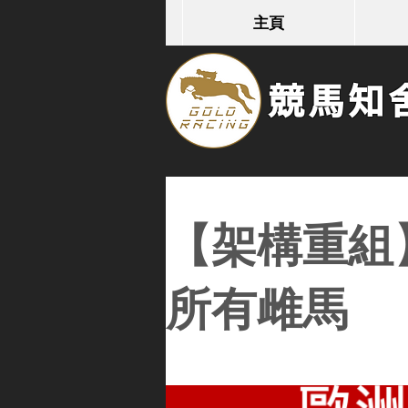
主頁
競馬知舍G
【架構重組】
所有雌馬