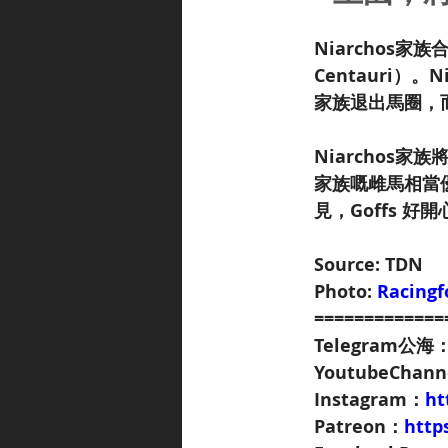
Niarchos
Centauri）。
家族退出馬圈，
Niarchos家族
家族嘅雌馬相當
見，Goffs 
Source: TDN
Photo: 
Racingf
=============
Telegram公海
YoutubeChan
Instagram：
ht
Patreon：
http