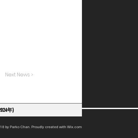
Next News >
024年)
18 by Parko Chan. Proudly created with
Wix.com