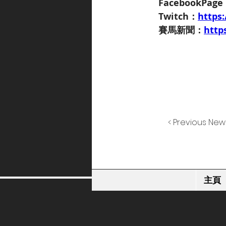
FacebookPag
Twitch：
https
賽馬新聞：
http
< Previous New
主頁