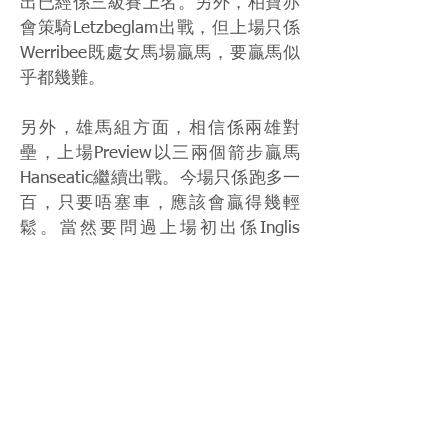
出已經係三級賽上名。另外，柏寶亦
會策騎Letzbeglam出戰，但上場只係
Werribee既處女馬場贏馬，要贏馬似
乎都幾難。
另外，雄馬組方面，相信係兩雄對
壘，上場Preview以三兩個箭步贏馬
Hanseatic繼續出戰。今場只係跑多一
百，只要唔塞車，應該會贏得幾輕
鬆。當然要問過上場初出係Inglis
Millennium贏馬既Rulership，佢上場
好輕鬆就彈甩對手，睇下呢匹CHC賽
駒能否阻止Hanseatic三連勝。