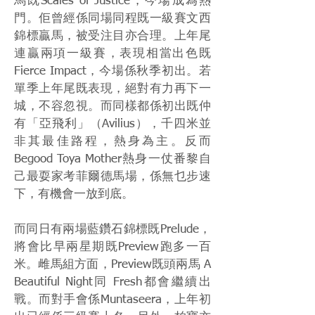
馬既Scales of Justice，今場成為熱
門。佢曾經係同場同程既一級賽文西
錦標贏馬，被受注目亦合理。上年尾
連贏兩項一級賽，表現相當出色既
Fierce Impact，今場係秋季初出。若
單季上年尾既表現，絕對有力再下一
城，不容忽視。而同樣都係初出既仲
有「亞飛利」（Avilius），千四米並
非其最佳路程，熱身為主。反而
Begood Toya Mother熱身一仗番黎自
己最耍家考菲爾德馬場，係無乜步速
下，有機會一放到底。
而同日有兩場藍鑽石錦標既Prelude，
將會比早兩星期既Preview跑多一百
米。雌馬組方面，Preview既頭兩馬 A
Beautiful Night同 Fresh都會繼續出
戰。而對手會係Muntaseera，上年初