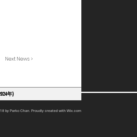
Next News >
024年)
18 by Parko Chan. Proudly created with
Wix.com