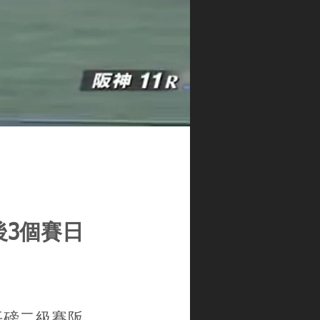
後3個賽日
平磅二級賽阪