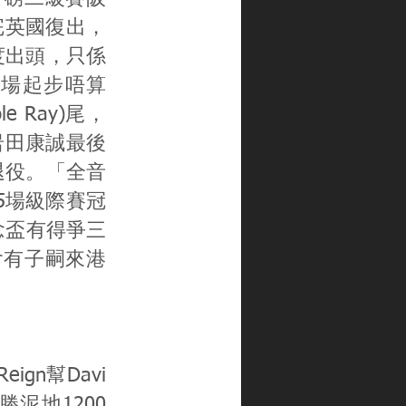
去完英國復出，
度出頭，只係
駒今場起步唔算
 Ray)尾，
，岩田康誠最後
退役。「全音
，5場級際賽冠
念盃有得爭三
會有子嗣來港
eign幫Davi
泥地1200