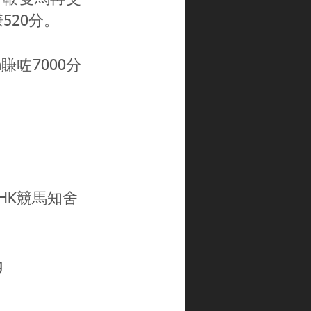
520分。
賺咗7000分
gHK
競馬知舍
g