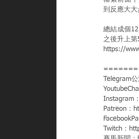
到反應大大步
總結成個12
之後升上第5
https://ww
=======
Telegram
YoutubeCh
Instagram
Patreon：
h
FacebookP
Twitch：
htt
賽馬新聞：