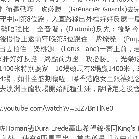
衛冕戰嘅「攻必勝」(Grenadier Guards)
有守中間第8位跑，入直路移出外檔好好反應一
勢唔強比「全音階」(Diatonic)反先；後
慢慢上返前守喺第5位跟住「紫爍爍」(Purple
去拍住「樂桃源」(Lotus Land)一齊上前
鞭又推好好反應，終點前力壓「攻必勝」，光榮
400米特別耍家，10場頭馬有8場贏1400米
米佔4場，如非全盛期傷咗，嚟香港跑女皇銀禧紀
去澳洲玉龍牧場開始配種生涯，話唔定之後
w.youtube.com/watch?v=5IZ7BnTlNe0
Homan憑Dura Erede贏出希望錦標同King's R
之外，仲有4匹馬贏出。首先係星期六中山1勝