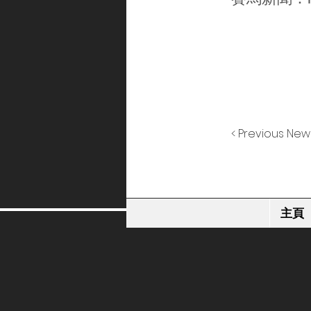
< Previous New
主頁