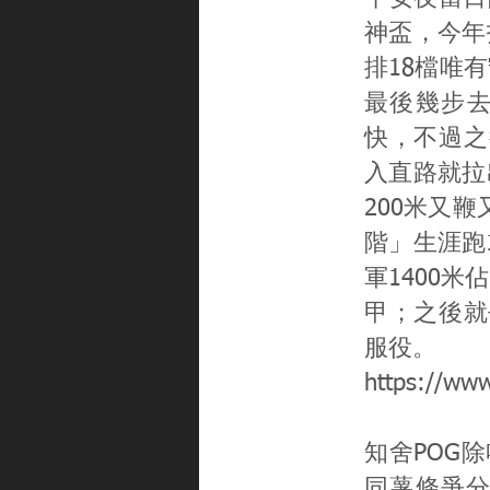
神盃，今年打
排18檔唯
最後幾步去
快，不過之後
入直路就拉出
200米又
階」生涯跑1
軍1400
甲；之後就
服役。
https://ww
知舍POG除咗
同薯條爭分