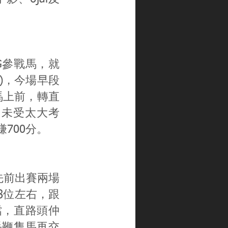
G參戰馬，就
a)，今場早段
馬上前，轉直
，未受太大考
賺700分。
a先前出賽兩場
8位左右，跟
檔，直路頭仲
手鞭隻馬再交