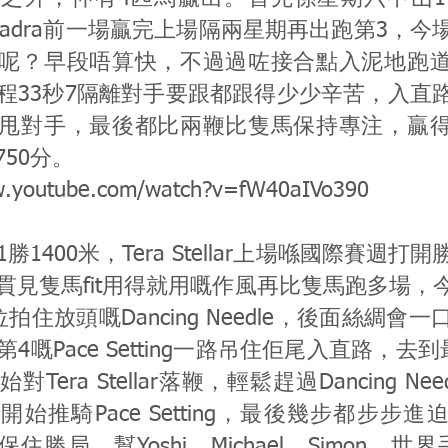
bhadra前一場贏完上場隔兩星期再出跑第3，
呢？早段唔算快，不過過咗接合點入泥地跑
程33秒7隔離對手要跟都跟得少少辛苦，入直
甩對手，最後都比兩鞭比隻馬保持專注，贏
賺750分。
w.youtube.com/watch?v=fW40aIVo390
勝1400米，Tera Stellar上場喺國際賽週打
貫見隻馬fit用得就用嘅作風再比隻馬跑多場，
拍住放頭嘅Dancing Needle，後面絲綢會
4嘅Pace Setting一路吊住佢尾入直路，去到
Tera Stellar落鞭，輕鬆趕過Dancing Ne
始推騎Pace Setting，最後幾步都步步
llar保住勝局，幫Yoshi、Michael、Simon、世