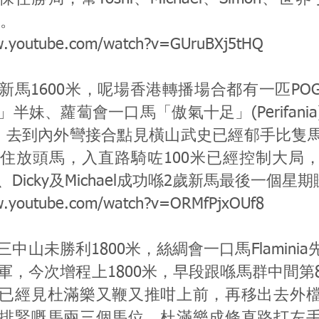
分。
w.youtube.com/watch?v=GUruBXj5tHQ
新馬1600米，呢場香港轉播場合都有一匹PO
半妹、蘿蔔會一口馬「傲氣十足」(Perifani
，去到內外彎接合點見橫山武史已經郁手比隻
住放頭馬，入直路騎咗100米已經控制大局
、Dicky及Michael成功喺2歲新馬最後一個星期
w.youtube.com/watch?v=ORMfPjxOUf8
中山未勝利1800米，絲綢會一口馬Flamini
軍，今次增程上1800米，早段跟喺馬群中間第
已經見杜滿樂又鞭又推咁上前，再移出去外
排緊嘅馬兩三個馬位，杜滿樂成條直路打左