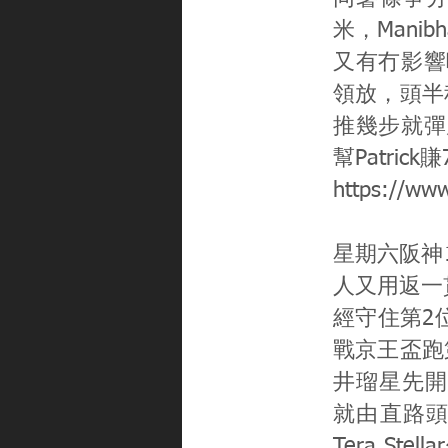
米，Mani
又有冇影響
領放，頭半
推幾步就彈
幫Patrick
https://ww
星期六阪神1
人又用返一
經守住第2位
戰京王盃跑第
井瑠星先開始對
就由直路頭開
Tera Ste