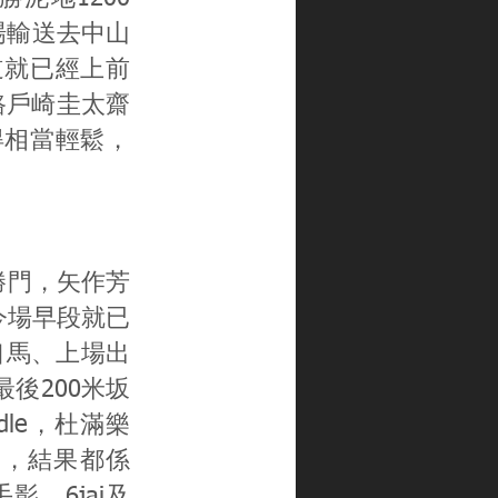
今場輸送去中山
道就已經上前
路戶崎圭太齋
得相當輕鬆，
開勝門，矢作芳
今場早段就已
一口馬、上場出
最後200米坂
edle，杜滿樂
進迫，結果都係
界手影、6jai及