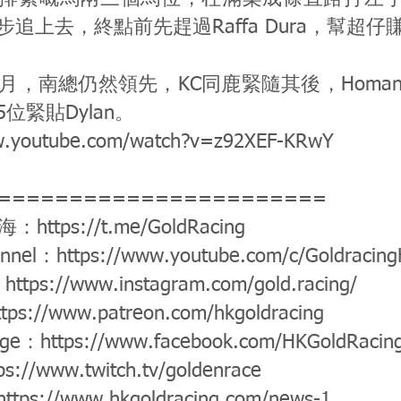
追上去，終點前先趕過Raffa Dura，幫超仔賺
月，南總仍然領先，KC同鹿緊隨其後，Homan
位緊貼Dylan。
w.youtube.com/watch?v=z92XEF-KRwY
=======================
公海：
https://t.me/GoldRacing
annel：
https://www.youtube.com/c/Goldracin
：
https://www.instagram.com/gold.racing/
ttps://www.patreon.com/hkgoldracing
age：
https://www.facebook.com/HKGoldRacin
ps://www.twitch.tv/goldenrace
https://www.hkgoldracing.com/news-1