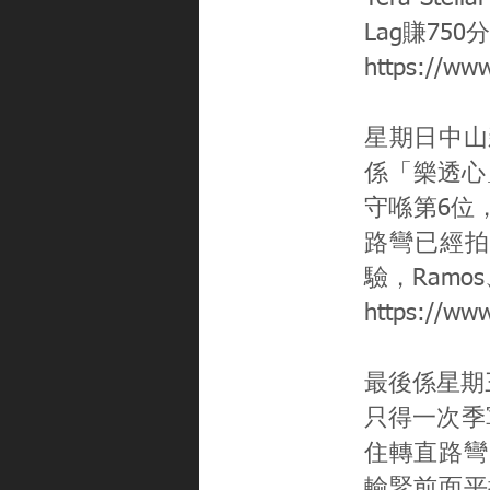
Lag賺750
https://ww
星期日中山
係「樂透心」
守喺第6位
路彎已經拍
驗，Ramos
https://ww
最後係星期三
只得一次季
住轉直路彎
輸緊前面平