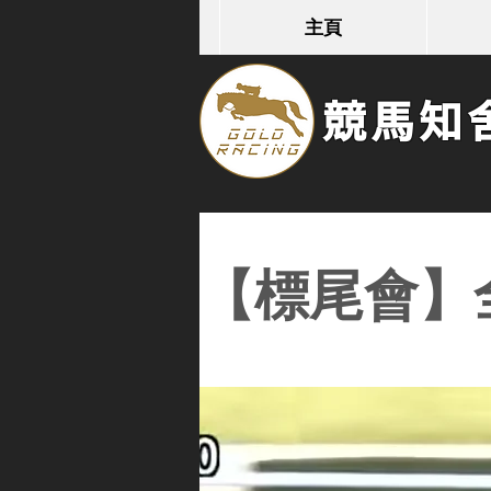
主頁
競馬知舍G
【標尾會】