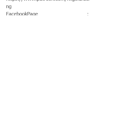
ng
FacebookPage：
https://www.facebook.com/HKGoldR
acing
Twitch：
https://www.twitch.tv/goldenrace
賽馬新聞：
https://www.hkgoldracing.com/news
-1