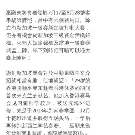
巫顯東將會獲發於7月17至8月28號客
串騎師牌照，當中有六個賽馬日。除
左有新加坡一級賽新加坡打吡大賽，
佢亦有機會於新加坡三級賽金蹄鐵錦
標、火箭人短途錦標及當地一級賽獅
城盃上陣。睇下到時佢可唔可以喺大
賽上陣喇！
講到新加坡馬會對於巫顯東嘅中文介
紹就相當有趣，佢地就話：「29岁的
香港骑师巫显东趁着香港休赛的期间
首次来克兰芝献艺。他加入香港赛马
会见习骑师学校后，被送完海外进
修，先是于2013年到南非学医，12月
于德班出道并取得五场头马，一年后
再转到新西兰学艺参赛。」巫顯東當
年曾到南非習騎，應該就無學醫掛...