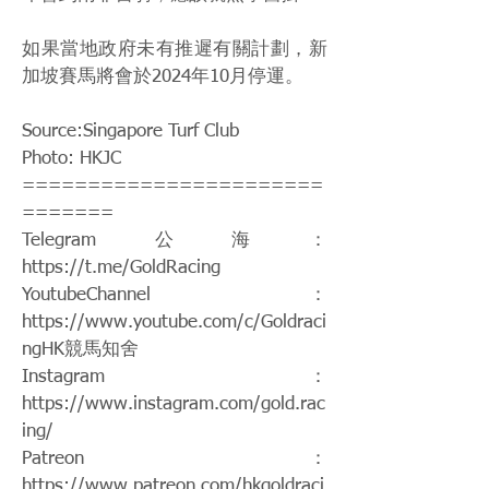
如果當地政府未有推遲有關計劃，新
加坡賽馬將會於2024年10月停運。
Source:Singapore Turf Club
Photo: HKJC
=======================
=======
Telegram公海：
https://t.me/GoldRacing
YoutubeChannel：
https://www.youtube.com/c/Goldraci
ngHK
競馬知舍
Instagram：
https://www.instagram.com/gold.rac
ing/
Patreon：
https://www.patreon.com/hkgoldraci