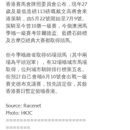
香港賽馬會牌照委員會公布，現年27
歲及最低造磅113磅嘅戴文高將會來
港策騎，由5月22號開始至7月9號。
策騎至今曾10勝一級賽，今個澳洲馬
季喺一級賽考菲爾德盃、藍鑽石錦標
及古摩亞經典大賽都取得頭馬。
佢今季喺維省取得65場頭馬（其中兩
場為平頭冠軍），有32場喺城市馬場
取得，位列城市騎師排行榜第五名。
佢預計自己會喺6月10號會出戰一級
賽史德布克讓賽，預先請定假，其餘
香港賽日暫定留喺香港。
Source: Racenet
Photo: HKJC
=======================
=======