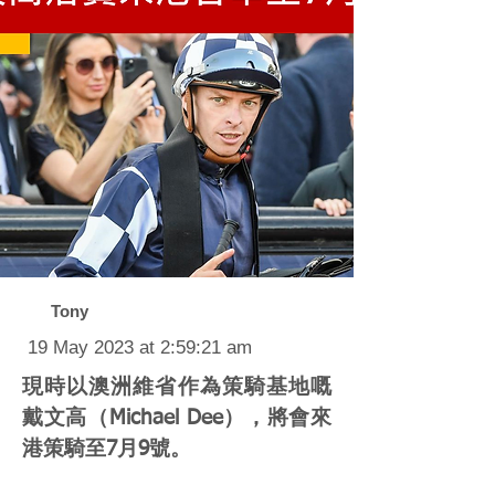
Tony
19 May 2023 at 2:59:21 am
現時以澳洲維省作為策騎基地嘅
戴文高（Michael Dee），將會來
港策騎至7月9號。