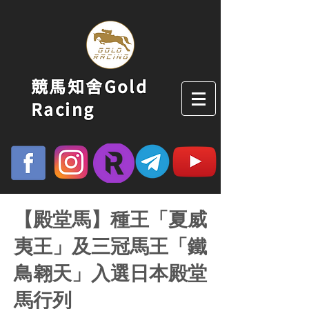
競馬知舍Gold
Racing
【殿堂馬】種王「夏威
夷王」及三冠馬王「鐵
鳥翱天」入選日本殿堂
馬行列