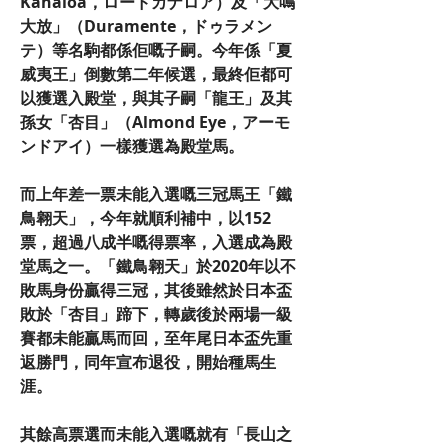
Kanaloa，ロードカナロア）及「大鳴
大放」（Duramente，ドゥラメン
テ）等名駒都係佢嘅子嗣。今年係「夏
威夷王」倒數第二年候選，最終佢都可
以獲選入殿堂，與其子嗣「龍王」及其
孫女「杏目」（Almond Eye，アーモ
ンドアイ）一樣獲選為殿堂馬。
而上年差一票未能入選嘅三冠馬王「鐵
鳥翱天」，今年就順利補中，以152
票，超過八成半嘅得票率，入選成為殿
堂馬之一。「鐵鳥翱天」於2020年以不
敗馬身份贏得三冠，其後雖然於日本盃
敗於「杏目」蹄下，轉歲後於兩場一級
賽都未能贏馬而回，至年尾日本盃先重
返勝門，同年宣布退役，開始種馬生
涯。
其餘高票選而未能入選嘅就有「長山之