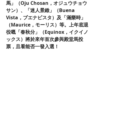
馬」（Oju Chosan，オジュウチョウ
サン）、「迷人景緻」（Buena 
Vista，ブエナビスタ）及「滿樂時」
（Maurice，モーリス）等。上年底退
役嘅「春秋分」（Equinox，イクイノ
ックス）將於來年首次參與殿堂馬投
票，且看能否一發入選！