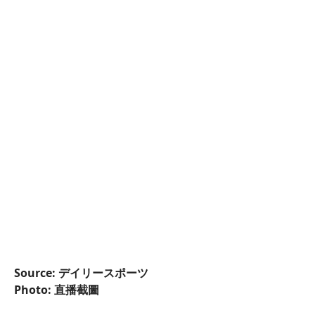
Source: デイリースポーツ
Photo: 直播截圖
==============================