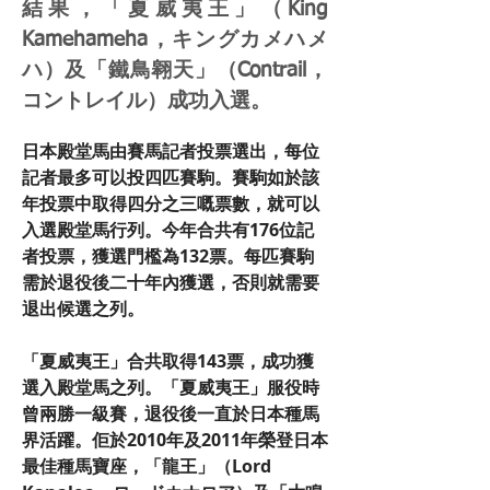
結果，「夏威夷王」（King
Kamehameha，キングカメハメ
ハ）及「鐵鳥翱天」（Contrail，
コントレイル）成功入選。
日本殿堂馬由賽馬記者投票選出，每位
記者最多可以投四匹賽駒。賽駒如於該
年投票中取得四分之三嘅票數，就可以
入選殿堂馬行列。今年合共有176位記
者投票，獲選門檻為132票。每匹賽駒
需於退役後二十年內獲選，否則就需要
退出候選之列。
「夏威夷王」合共取得143票，成功獲
選入殿堂馬之列。「夏威夷王」服役時
曾兩勝一級賽，退役後一直於日本種馬
界活躍。佢於2010年及2011年榮登日本
最佳種馬寶座，「龍王」（Lord 