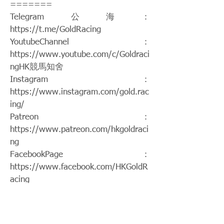
=======
Telegram公海：
https://t.me/GoldRacing
YoutubeChannel：
https://www.youtube.com/c/Goldraci
ngHK
競馬知舍
Instagram：
https://www.instagram.com/gold.rac
ing/
Patreon：
https://www.patreon.com/hkgoldraci
ng
FacebookPage：
https://www.facebook.com/HKGoldR
acing
Twitch：
https://www.twitch.tv/goldenrace
賽馬新聞：