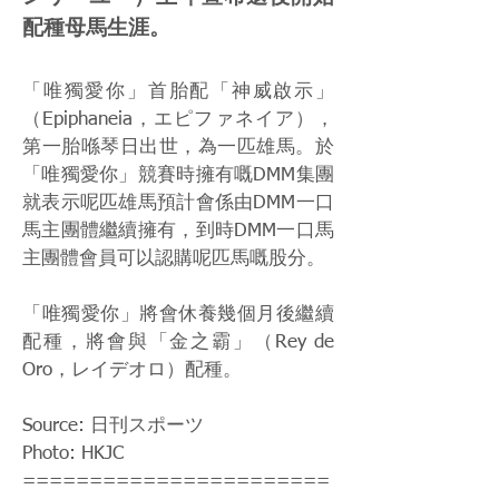
配種母馬生涯。
「唯獨愛你」首胎配「神威啟示」
（Epiphaneia，エピファネイア），
第一胎喺琴日出世，為一匹雄馬。於
「唯獨愛你」競賽時擁有嘅DMM集團
就表示呢匹雄馬預計會係由DMM一口
馬主團體繼續擁有，到時DMM一口馬
主團體會員可以認購呢匹馬嘅股分。
「唯獨愛你」將會休養幾個月後繼續
配種，將會與「金之霸」（Rey de
Oro，レイデオロ）配種。
Source: 日刊スポーツ
Photo: HKJC
=======================