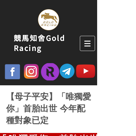
競馬知舍Gold
Racing
【母子平安】「唯獨愛
你」首胎出世 今年配
種對象已定