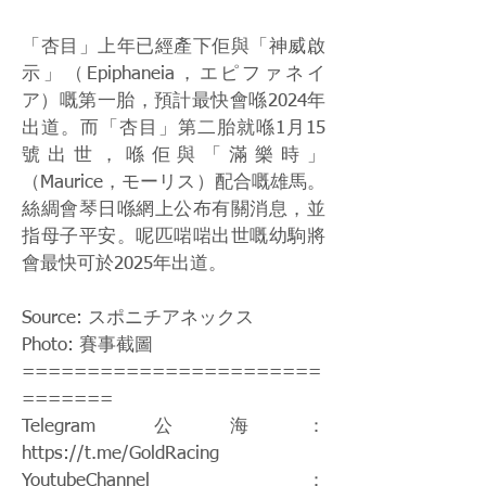
「杏目」上年已經產下佢與「神威啟
示」（Epiphaneia，エピファネイ
ア）嘅第一胎，預計最快會喺2024年
出道。而「杏目」第二胎就喺1月15
號出世，喺佢與「滿樂時」
（Maurice，モーリス）配合嘅雄馬。
絲綢會琴日喺網上公布有關消息，並
指母子平安。呢匹啱啱出世嘅幼駒將
會最快可於2025年出道。
Source: スポニチアネックス
Photo: 賽事截圖
=======================
=======
Telegram公海：
https://t.me/GoldRacing
YoutubeChannel：