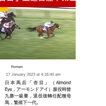
Homan
17 January 2023 at 4:16:40 am
日本馬后「杏目」（Almond
Eye，アーモンドアイ）服役時曾
九勝一級賽，退役後轉任配種母
馬，繁殖下一代。