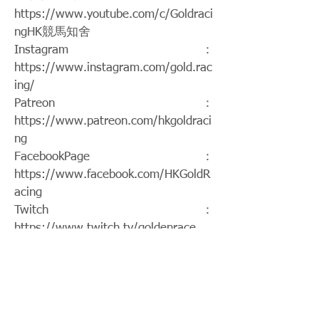
https://www.youtube.com/c/Goldraci
ngHK
競馬知舍
Instagram：
https://www.instagram.com/gold.rac
ing/
Patreon：
https://www.patreon.com/hkgoldraci
ng
FacebookPage：
https://www.facebook.com/HKGoldR
acing
Twitch：
https://www.twitch.tv/goldenrace
賽馬新聞：
https://www.hkgoldracing.com/news
-1