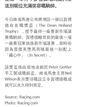
送別呢位充滿笑容嘅騎師。
今日維省馬會公布將增設一個以賀禮
德命名嘅獎盃（The Dean Holland
Trophy），授予贏得一級賽新市場讓
賽嘅騎師。賀禮德離世前的最後一場
一級賽冠軍就係新市場讓賽，當時佢
因為賈傑美墮馬而喺最後一刻配上
「藏心中」（In Secret）。
該獎盃係由當地金銀匠Peter Gertler
手工製成嘅銀盃。維省馬會主席Neil
Wilson表示獎項嘅設立令賀禮德嘅成
就可以永久得到肯定。
Source: Racing.com
Photo: Racing.com