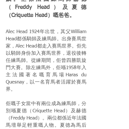
（Freddy Head）及夏德
（Criquette Head）嘅爸爸。
Alec Head 1924年出世，其父William
Head都係騎師及練馬師。出身賽馬世
家，Alec Head都走入賽馬世界。佢先
以騎師身份加入賽馬世界，退役後轉
任練馬師。從練期間，佢曾四勝凱旋
門大賽。除左練馬外，佢喺1958年入
主法國著名嘅育馬場Haras du
Quesnay，以一名育馬者活躍於賽馬
界。
佢嘅子女當中有兩位成為練馬師，分
別喺夏德（Criquette Head）及赫德
（Freddy Head）。兩位都係近年法國
馬壇舉足輕重嘅人物。夏德為馬后