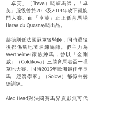
「卓芙」（Treve）嘅練馬師，「卓
芙」服役曾於2013及2014年攻下凱旋
門大賽。而「卓芙」正正係育馬場
Haras du Quesnay嘅出品。
赫德則係法國冠軍級騎師，同時退役
後都係當地著名練馬師。佢主力為
Wertheimer家族練馬，曾以「金剛
威」（Goldikova）三勝育馬者盃一哩
草地大賽。同時2015年歐洲最佳年長
馬「經濟學家」（Solow）都係由赫
德訓練。
Alec Head對法國賽馬界貢獻無可代
替。佢亦為Head家族打下根基，其子
女都係法國馬壇舉足輕重嘅人物。
Source: Racing Post