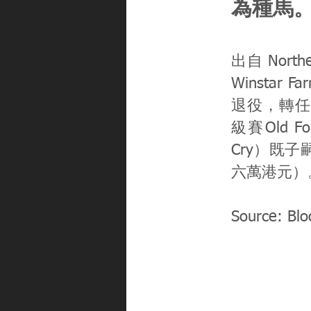
為種馬
出自 Nort
Winstar F
退役，轉任為
級賽Old Fo
Cry）既子
六萬港元）
Source: Bl