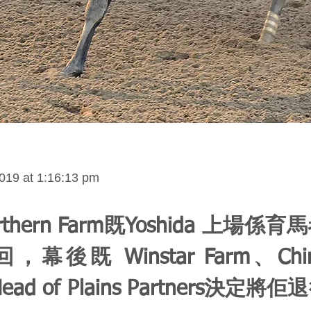
019 at 1:16:13 pm
rthern Farm既Yoshida 上場係
幕後既 Winstar Farm、China
Head of Plains Partners決定