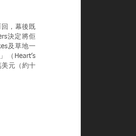
大敗而回，幕後既
rtners決定將佢
kes及草地一
」（Heart’s
兩萬美元（約十