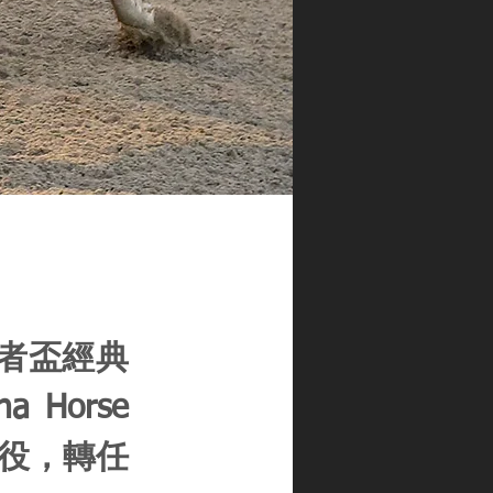
育馬者盃經典
 Horse
將佢退役，轉任