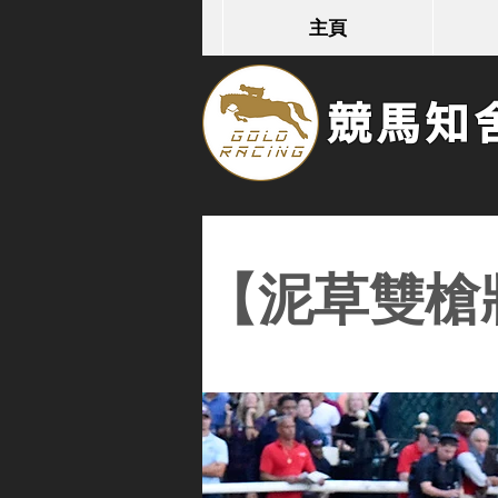
主頁
競馬知舍G
【泥草雙槍