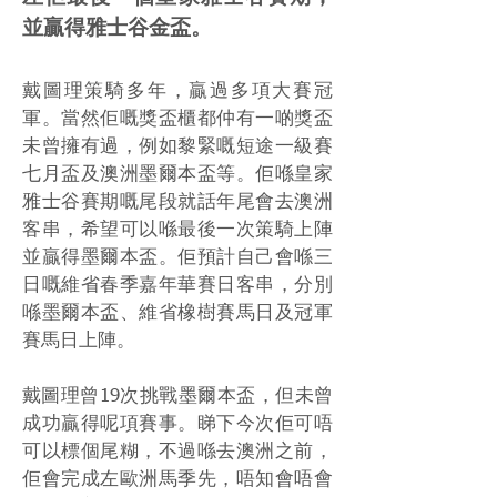
並贏得雅士谷金盃。
戴圖理策騎多年，贏過多項大賽冠
軍。當然佢嘅獎盃櫃都仲有一啲獎盃
未曾擁有過，例如黎緊嘅短途一級賽
七月盃及澳洲墨爾本盃等。佢喺皇家
雅士谷賽期嘅尾段就話年尾會去澳洲
客串，希望可以喺最後一次策騎上陣
並贏得墨爾本盃。佢預計自己會喺三
日嘅維省春季嘉年華賽日客串，分別
喺墨爾本盃、維省橡樹賽馬日及冠軍
賽馬日上陣。
戴圖理曾19次挑戰墨爾本盃，但未曾
成功贏得呢項賽事。睇下今次佢可唔
可以標個尾糊，不過喺去澳洲之前，
佢會完成左歐洲馬季先，唔知會唔會