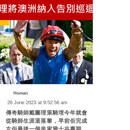
Homan
26 June 2023 at 9:52:56 am
傳奇騎師戴圖理策騎埋今年就會
從騎師生涯退落黎，早前佢完成
左佢最後一個皇家雅士谷賽期，