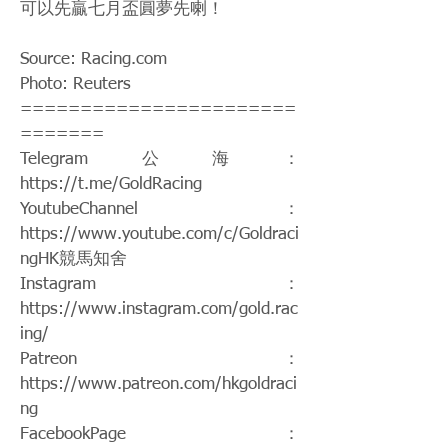
可以先贏七月盃圓夢先喇！
Source: Racing.com
Photo: Reuters
=======================
=======
Telegram公海：
https://t.me/GoldRacing
YoutubeChannel：
https://www.youtube.com/c/Goldraci
ngHK
競馬知舍
Instagram：
https://www.instagram.com/gold.rac
ing/
Patreon：
https://www.patreon.com/hkgoldraci
ng
FacebookPage：