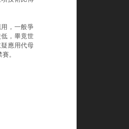
應用，一般爭
較低，畢竟世
主疑應用代母
禁賽。