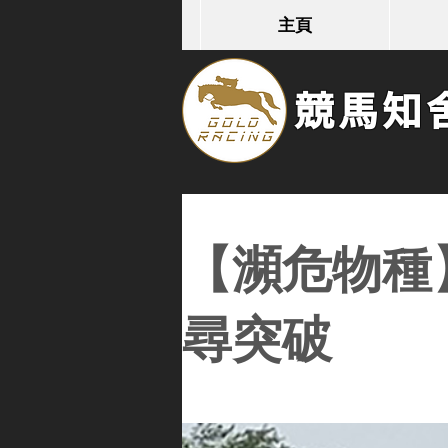
主頁
競馬知舍G
【瀕危物種
尋突破