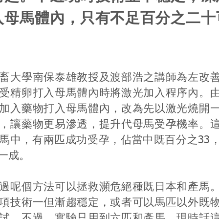
入母馬體內，只有不足百分之二十
畜大學南保泰雄教授及渡部浩之講師為左改
受精卵打入母馬體內時將激光加入程序內。
加入藥物打入母馬體內，改為先以激光燒開
，讓藥物更易滲透，提升代母馬受孕機率。
馬中，有兩匹成功受孕，佔當中既百分之33
一成。
過呢個方法可以拯救瀕危絕種既日本和產馬
項技術一但漸趨穩定，或者可以馬匹以外既
試，不過，實驗只用到六匹和產馬，現時話