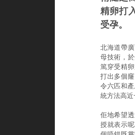
精卵打
受孕。
北海道帶廣
母技術，於
篤穿受精卵
打出多個窿
令六匹和產
統方法高近
佢地希望透
授就表示呢
個唔錯既嘗