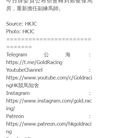
今日牌委員公布佢會轉到鄭俊偉馬
房，重新擔任副練馬師。
Source: HKJC
Photo: HKJC
=======================
=======
Telegram公海：
https://t.me/GoldRacing
YoutubeChannel：
https://www.youtube.com/c/Goldraci
ngHK
競馬知舍
Instagram：
https://www.instagram.com/gold.rac
ing/
Patreon：
https://www.patreon.com/hkgoldraci
ng