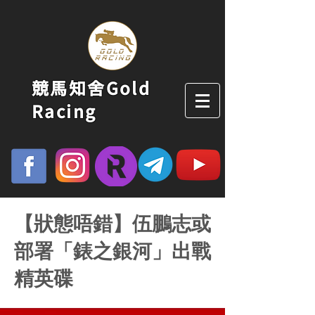
競馬知舍Gold
Racing
【狀態唔錯】伍鵬志或
部署「錶之銀河」出戰
精英碟