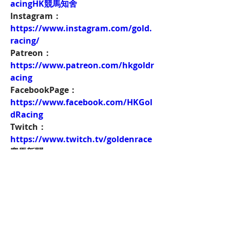
acingHK競馬知舍
Instagram：
https://www.instagram.com/gold.
racing/
Patreon：
https://www.patreon.com/hkgoldr
acing
FacebookPage：
https://www.facebook.com/HKGol
dRacing
Twitch：
https://www.twitch.tv/goldenrace
賽馬新聞：
https://www.hkgoldracing.com/ne
ws-1