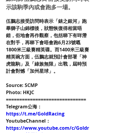
示該駒季內或會跑多一場。
伍鵬志接受訪問時表示「錶之銀河」跑
畢獅子山錦標後，狀態恢復得相當唔
錯，佢地會再作觀察，包括睇下有咩潛
在對手，再睇下會唔會跑6月23號嘅
1800米三級賽精英碟。而1400米三級賽
精英碗方面，伍鵬志就預計會部署「神
虎龍駒」及「綠族無限」出戰，屆時預
計會對憾「加州星球」。
Source: SCMP
Photo: HKJC
==============================
Telegram公海：
https://t.me/GoldRacing
YoutubeChannel：
https://www.youtube.com/c/Goldr