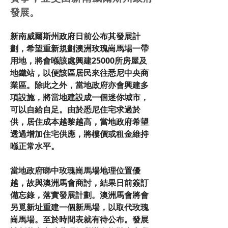
發展。
新南威爾斯州政府日前公布其發展計
劃，希望重新規劃澳洲玫瑰崗馬場一帶
用地，將會喺該處興建25000所房屋及
地鐵站，以便該區居民來往悉尼中央商
業區。除此之外，當地政府亦會興建多
項設施，將當地建設成一個迷你城市，
可以自給自足。由於悉尼住宅求過於
供，居住成本越黎越高，當地政府希望
透過增加住宅供應，將樓價或租金維持
喺正常水平。
當地政府睇中玫瑰崗馬場地理位置優
越，故與澳洲馬會商討，結果日前簽訂
備忘錄，落實發展計劃。澳洲馬會將會
另覓新址重建一個新馬場，以取代玫瑰
崗馬場。至於時間表就有待公布。發展