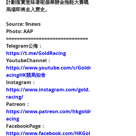
計劃落實意味著呢個舉辦金拖鞋大賽嘅
馬場即將走入歷史。
Source: 9news 
Photo: AAP
==============================
Telegram公海：
https://t.me/GoldRacing
YoutubeChannel：
https://www.youtube.com/c/Goldr
acingHK競馬知舍
Instagram：
https://www.instagram.com/gold.
racing/
Patreon：
https://www.patreon.com/hkgoldr
acing
FacebookPage：
https://www.facebook.com/HKGol