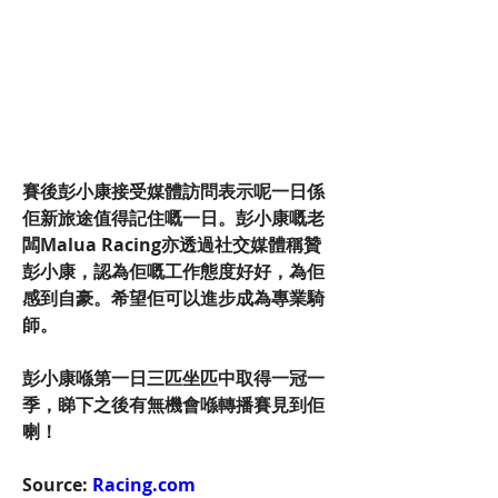
賽後彭小康接受媒體訪問表示呢一日係
佢新旅途值得記住嘅一日。彭小康嘅老
闆Malua Racing亦透過社交媒體稱贊
彭小康，認為佢嘅工作態度好好，為佢
感到自豪。希望佢可以進步成為專業騎
師。
彭小康喺第一日三匹坐匹中取得一冠一
季，睇下之後有無機會喺轉播賽見到佢
喇！
Source: 
Racing.com