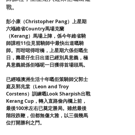
戰。
彭小康（Christopher Pang）上星期
六喺維省Country馬場克蘭
（Kerang）馬場上陣，係今年維省騎
師課程11位見習騎師中最快出道嘅騎
師。而咁啱得咁橋，上星期六係佢嘅生
日，壽星仔生日出道已經別具意義，極
具意義就係佢喺呢一日獲得首場頭馬。
已經喺澳洲生活十年嘅佢策騎師父郭士
庭及郭兆棠（Leon and Troy 
Corstens）訓練嘅Look Sharpish出戰
Kerang Cup，轉入直路偷內欄上前，
最後100米左右已奠定勝局。雖然最後
階段跌鞭，但都無傷大雅，以三個幾馬
位打開勝利之門。