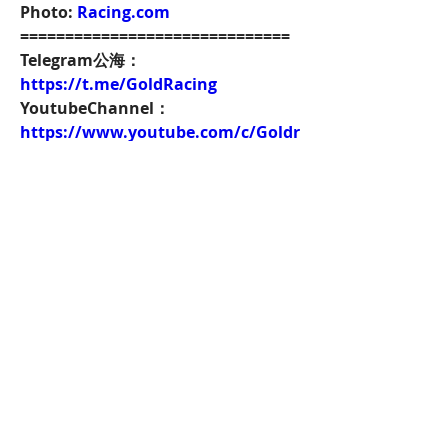
Photo: 
Racing.com
==============================
Telegram公海：
https://t.me/GoldRacing
YoutubeChannel：
https://www.youtube.com/c/Goldr
acingHK競馬知舍
Instagram：
https://www.instagram.com/gold.
racing/
Patreon：
https://www.patreon.com/hkgoldr
acing
FacebookPage：
https://www.facebook.com/HKGol
dRacing
Twitch：
https://www.twitch.tv/goldenrace
賽馬新聞：