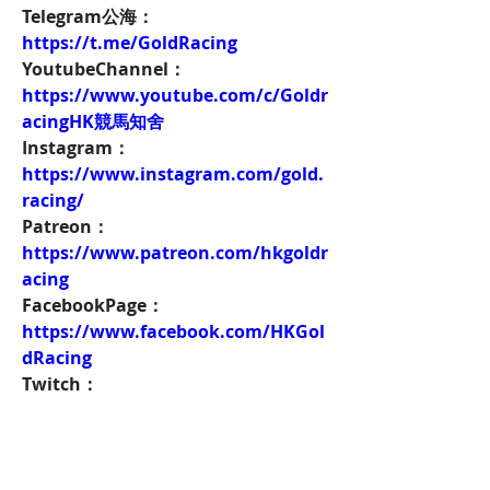
Telegram公海：
https://t.me/GoldRacing
YoutubeChannel：
https://www.youtube.com/c/Goldr
acingHK競馬知舍
Instagram：
https://www.instagram.com/gold.
racing/
Patreon：
https://www.patreon.com/hkgoldr
acing
FacebookPage：
https://www.facebook.com/HKGol
dRacing
Twitch：
https://www.twitch.tv/goldenrace
賽馬新聞：
https://www.hkgoldracing.com/ne
ws-1