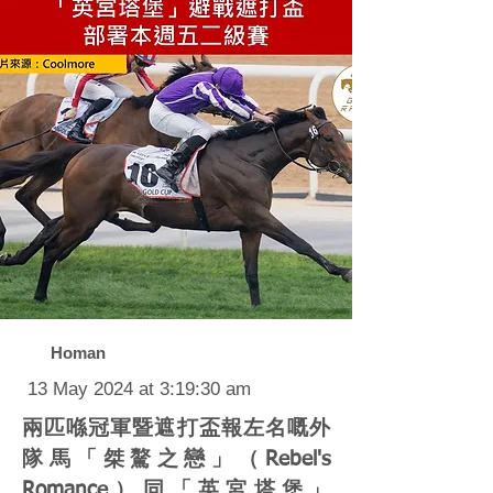
Homan
13 May 2024 at 3:19:30 am
兩匹喺冠軍暨遮打盃報左名嘅外
隊馬「桀驁之戀」（Rebel's
Romance）同「英宮塔堡」