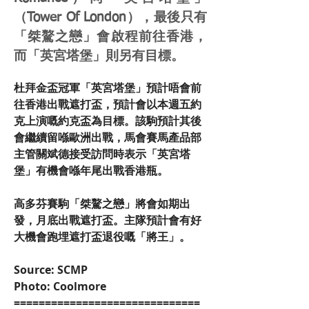
（Tower Of London），最後只有
「桀驁之戀」會啟程前往香港，
而「英宮塔堡」則另有目標。
杜拜金盃冠軍「英宮塔堡」預計唔會前
往香港出戰遮打盃，預計會以本週五約
克上演嘅約克盃為目標。該駒預計其後
會繼續留喺歐洲出戰，馬會賽馬產品部
主管關斌德接受訪問時表示「英宮塔
堡」有機會喺年尾出戰香港瓶。
高多芬賽駒「桀驁之戀」將會如期出
發，月底出戰遮打盃。主隊預計會有好
大機會跑埋遮打盃退役嘅「將王」。
Source: SCMP
Photo: Coolmore
==============================