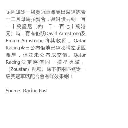
呢匹短途一級賽冠軍雌馬出席達德素
十二月母馬拍賣會，當叫價去到一百
一十萬堅尼（約一千一百七十萬港
元）時，育有佢既David Armstrong及
Emma Armstrong將其收回。Qatar
Racing今日公布佢地已經收購左呢匹
雌馬，但並未公布成交價。Qatar
Racing決定將佢同「摘星勇驥」
（Zoustar）配種。睇下佢兩匹短途一
級賽冠軍既配合會有咩效果喇！
Source: Racing Post