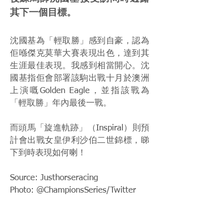
其下一個目標。
沈國基為「輕取勝」感到自豪，認為
佢喺傑克莫華大賽表現出色，達到其
生涯最佳表現。我感到相當開心。沈
國基指佢會部署該駒出戰十月於澳洲
上演嘅Golden Eagle，並指該戰為
「輕取勝」年內最後一戰。
而頭馬「旋進軌跡」（Inspiral）則預
計會出戰女皇伊利沙伯二世錦標，睇
下到時表現如何喇！
Source: Justhorseracing
Photo: @ChampionsSeries/Twitter