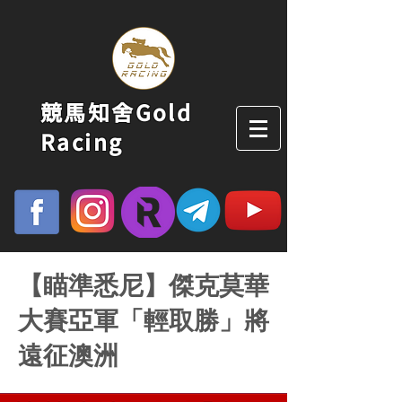
競馬知舍Gold
Racing
【瞄準悉尼】傑克莫華
大賽亞軍「輕取勝」將
遠征澳洲