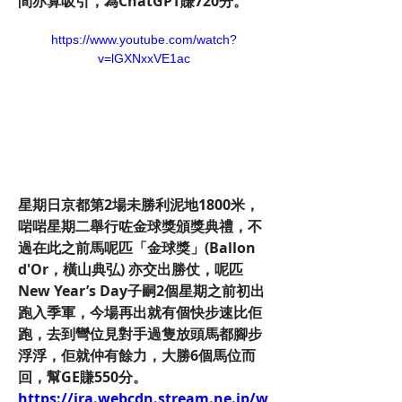
間亦算吸引，為ChatGPT賺720分。
https://www.youtube.com/watch?
v=lGXNxxVE1ac
星期日京都第2場未勝利泥地1800米，
啱啱星期二舉行咗金球獎頒獎典禮，不
過在此之前馬呢匹「金球獎」(Ballon 
d'Or，橫山典弘) 亦交出勝仗，呢匹
New Year’s Day子嗣2個星期之前初出
跑入季軍，今場再出就有個快步速比佢
跑，去到彎位見對手過隻放頭馬都腳步
浮浮，佢就仲有餘力，大勝6個馬位而
回，幫GE賺550分。
https://jra.webcdn.stream.ne.jp/w