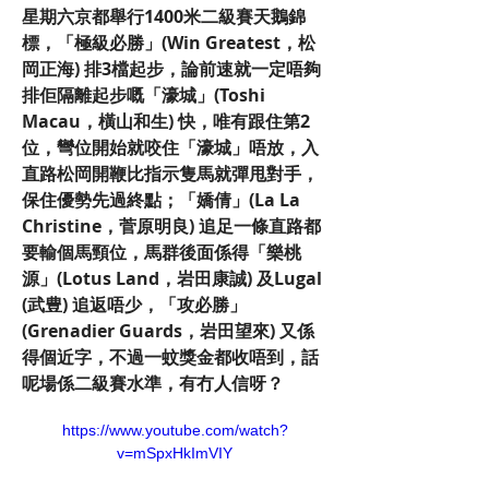
星期六京都舉行1400米二級賽天鵝錦
標，「極級必勝」(Win Greatest，松
岡正海) 排3檔起步，論前速就一定唔夠
排佢隔離起步嘅「濠城」(Toshi 
Macau，橫山和生) 快，唯有跟住第2
位，彎位開始就咬住「濠城」唔放，入
直路松岡開鞭比指示隻馬就彈甩對手，
保住優勢先過終點；「嬌倩」(La La 
Christine，菅原明良) 追足一條直路都
要輸個馬頸位，馬群後面係得「樂桃
源」(Lotus Land，岩田康誠) 及Lugal 
(武豊) 追返唔少，「攻必勝」
(Grenadier Guards，岩田望來) 又係
得個近字，不過一蚊獎金都收唔到，話
呢場係二級賽水準，有冇人信呀？
https://www.youtube.com/watch?
v=mSpxHkImVIY