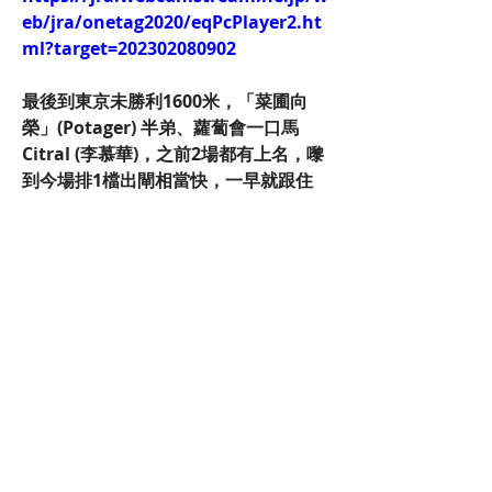
eb/jra/onetag2020/eqPcPlayer2.ht
ml?target=202302080902
最後到東京未勝利1600米，「菜圃向
榮」(Potager) 半弟、蘿蔔會一口馬
Citral (李慕華)，之前2場都有上名，嚟
到今場排1檔出閘相當快，一早就跟住
Metiers d'Art (武豊) 後面，去到最後
300米一望空就自動撲上嚟，先擺脫
Tsurumau Katachi (莫雷拉)，臨門再
趕過Metiers d'Art，為Ramos、南總
及KC賺550分。
總結10月份成績，南總已經突破一萬分
大關暫時排榜首，AllenW落後大約
1400分緊隨其後，RedBluE及Hawaii
分列三四位。
https://www.youtube.com/watch?