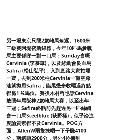
另一場東京只限2歲雌馬角逐、1600米
三級賽阿堤密斯錦標，今年10匹馬參戰
馬主要係睇一對一口馬：Sunday會嘅
Cervinia (李慕華)，以及絲綢會良血馬
Safira (松山弘平)，入到直路大家拍埋
一齊，去到200米柱Cervinia一望空踩
油就拋甩Safira，臨尾幾步收韁過終點
都贏1 ¾馬位。賽後木村哲也話Cervina
放眼年尾阪神2歲雌馬大賽，以至出年
三冠；Safira終點前先趕過另一匹絲綢
會一口馬Steelblue (荻野極)，似乎論進
度論質素都不及Cervinia。POG方
面， AllenW兩隻揀晒一下子賺4100
分，南總賺2900分，另外4位揀到