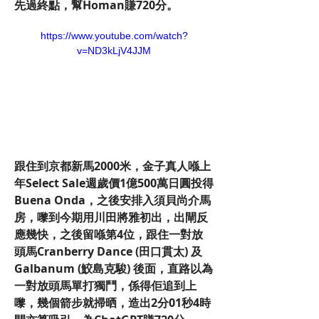
先過終點，幫Homan賺720分。
https://www.youtube.com/watch?
v=ND3kLjV4JJM
跟住到京都新馬2000米，金子真人喺上
年Select Sale週歲價1億500萬日圓投得
Buena Onda，之後安排入須貝尚介馬
房，嚟到今期用川田將雅初出，出閘反
應幾快，之後留喺第4位，跟住一對放
頭馬Cranberry Dance (田口貫太) 及
Galbanum (鮫島克駿) 後面，直路以為
一對放頭馬單打獨鬥，係得佢追到上
嚟，幾個箭步就掃晒，造出2分01秒4時