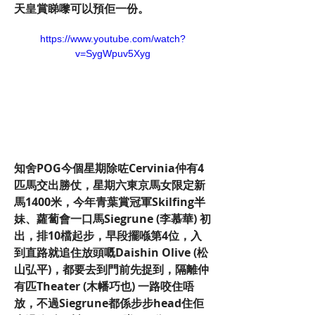
天皇賞睇嚟可以預佢一份。
https://www.youtube.com/watch?
v=SygWpuv5Xyg
知舍POG今個星期除咗Cervinia仲有4
匹馬交出勝仗，星期六東京馬女限定新
馬1400米，今年青葉賞冠軍Skilfing半
妹、蘿蔔會一口馬Siegrune (李慕華) 初
出，排10檔起步，早段擺喺第4位，入
到直路就追住放頭嘅Daishin Olive (松
山弘平)，都要去到門前先捉到，隔離仲
有匹Theater (木幡巧也) 一路咬住唔
放，不過Siegrune都係步步head住佢