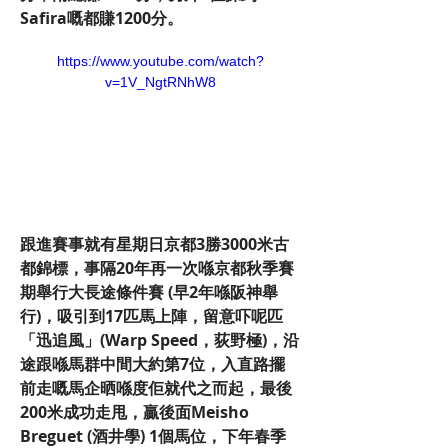
Safira嘅都賺1200分。
https://www.youtube.com/watch?
v=1V_NgtRNhW8
跟進賽事就有星期日京都3勝3000米古
都錦標，事隔20年再一次喺京都秋季賽
期舉行大長途條件賽 (早2年喺阪神舉
行)，吸引到17匹馬上陣，留意吓呢匹
「迅追風」(Warp Speed，荻野極)，沿
途跟喺馬群中間大約第7位，入直路擺
前走嘅馬企晒喺度佢就代之而起，最後
200米成功走甩，贏後面Meisho 
Breguet (酒井學) 1個馬位，下年春季