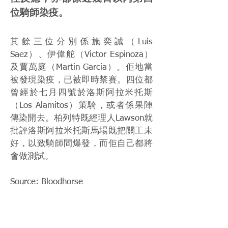
位騎師染疫。
其餘三位分別係施奕誠（Luis
Saez）、伊偉舵（Victor Espinoza）
及賈萬庭（Martin Garcia）。佢地當
被發現染疫，已被即時禁賽。四位都
曾經於七月四號於洛斯阿拉米托斯
（Los Alamitos）策騎，或者係果陣
傳染開去。柏列特既經理人Lawson就
批評洛斯阿拉米托斯馬場既把關工未
好，以致騎師間爆發，而佢自己都將
會做測試。
Source: Bloodhorse