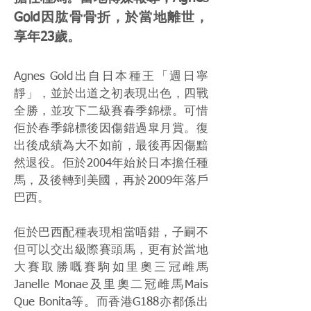
Gold因肱骨骨折，於當地離世，
享年23歲。
Agnes Gold出自日本種王「週日寧
靜」，並於出道之初表現出色，四戰
全勝，並攻下二級賽春季錦標。可惜
佢於春季錦標後因傷錯過皐月賞。復
出後成績為大不如前，最後再因傷黯
然退役。佢於2004年始於日本擔任種
馬，及後轉到美國，再於2009年落戶
巴西。
佢於巴西配種表現相當唔錯，子嗣不
但可以交出級際賽頭馬，更有於當地
大賽取勝嘅賽駒如里奧三冠雌馬
Janelle Monae及里奧二冠雌馬Mais
Que Bonita等。而香港G188亦都係出