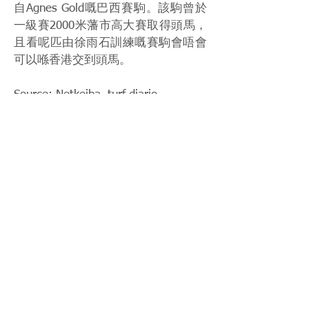
自Agnes Gold嘅巴西賽駒。該駒曾於
一級賽2000米藩市高大賽取得頭馬，
且看呢匹由徐雨石訓練嘅賽駒會唔會
可以喺香港交到頭馬。
Source: Netkeiba, turf diario
Photo: turf diario
< Previous News