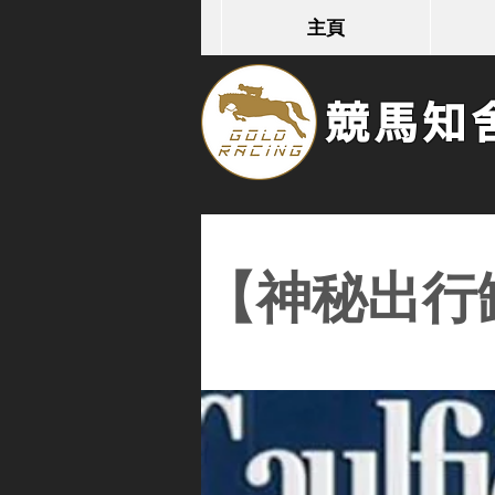
主頁
競馬知舍G
【神秘出行缺席A