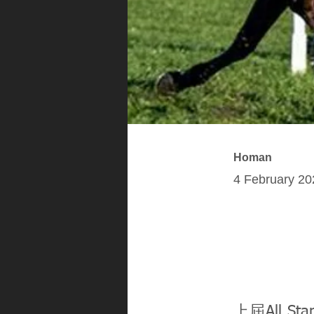
Homan
4 February 20
上屆All S