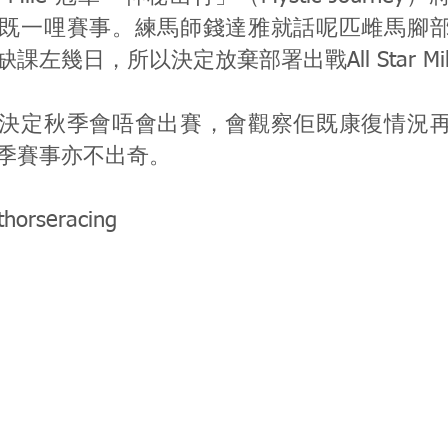
既一哩賽事。練馬師錢達雅就話呢匹雌馬腳
課左幾日，所以決定放棄部署出戰All Star Mi
決定秋季會唔會出賽，會觀察佢既康復情況
季賽事亦不出奇。
thorseracing