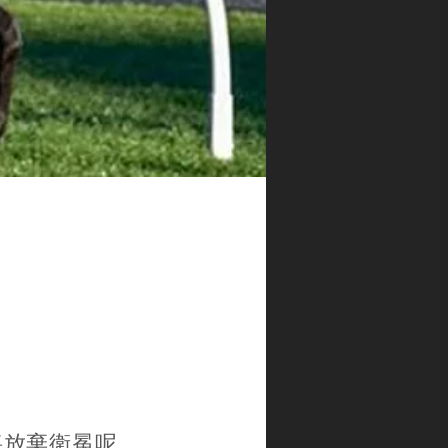
y）將放棄衛冕呢