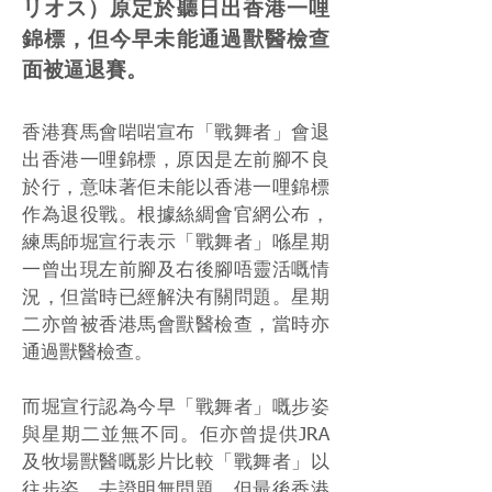
リオス）原定於聽日出香港一哩
錦標，但今早未能通過獸醫檢查
面被逼退賽。
香港賽馬會啱啱宣布「戰舞者」會退
出香港一哩錦標，原因是左前腳不良
於行，意味著佢未能以香港一哩錦標
作為退役戰。根據絲綢會官網公布，
練馬師堀宣行表示「戰舞者」喺星期
一曾出現左前腳及右後腳唔靈活嘅情
況，但當時已經解決有關問題。星期
二亦曾被香港馬會獸醫檢查，當時亦
通過獸醫檢查。
而堀宣行認為今早「戰舞者」嘅步姿
與星期二並無不同。佢亦曾提供JRA
及牧場獸醫嘅影片比較「戰舞者」以
往步姿，去證明無問題，但最後香港