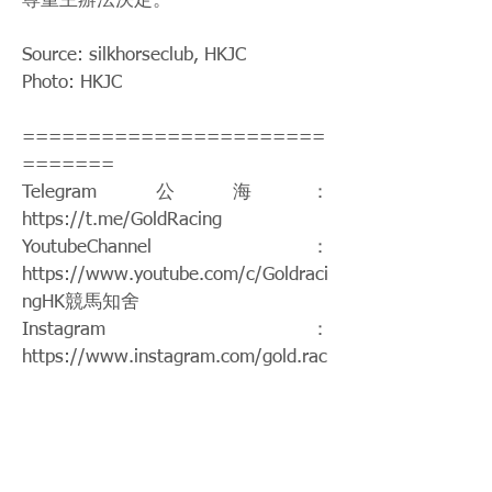
尊重主辦法決定。
Source: silkhorseclub, HKJC
Photo: HKJC
=======================
=======
Telegram公海：
https://t.me/GoldRacing
YoutubeChannel：
https://www.youtube.com/c/Goldraci
ngHK
競馬知舍
Instagram：
https://www.instagram.com/gold.rac
ing/
Patreon：
https://www.patreon.com/hkgoldraci
ng