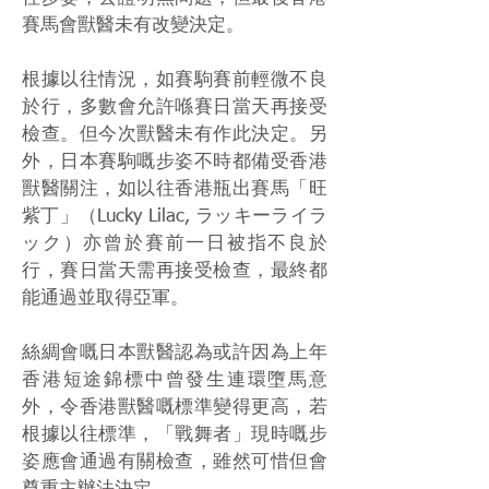
賽馬會獸醫未有改變決定。
根據以往情況，如賽駒賽前輕微不良
於行，多數會允許喺賽日當天再接受
檢查。但今次獸醫未有作此決定。另
外，日本賽駒嘅步姿不時都備受香港
獸醫關注，如以往香港瓶出賽馬「旺
紫丁」（Lucky Lilac, ラッキーライラ
ック）亦曾於賽前一日被指不良於
行，賽日當天需再接受檢查，最終都
能通過並取得亞軍。
絲綢會嘅日本獸醫認為或許因為上年
香港短途錦標中曾發生連環墮馬意
外，令香港獸醫嘅標準變得更高，若
根據以往標準，「戰舞者」現時嘅步
姿應會通過有關檢查，雖然可惜但會