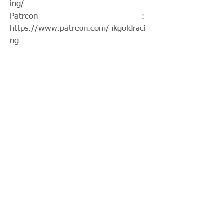
ing/
Patreon：
https://www.patreon.com/hkgoldraci
ng
FacebookPage：
https://www.facebook.com/HKGoldR
acing
Twitch：
https://www.twitch.tv/goldenrace
賽馬新聞：
https://www.hkgoldracing.com/news
-1