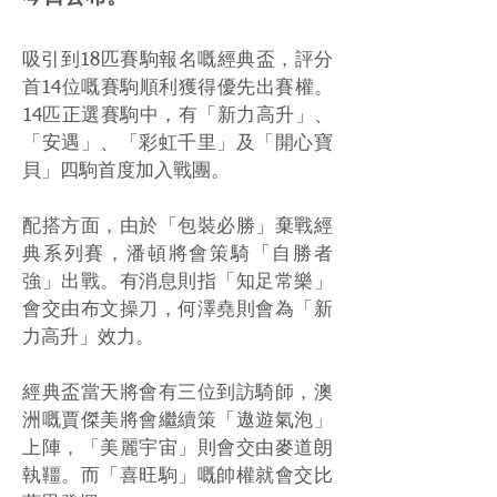
吸引到18匹賽駒報名嘅經典盃，評分
首14位嘅賽駒順利獲得優先出賽權。
14匹正選賽駒中，有「新力高升」、
「安遇」、「彩虹千里」及「開心寶
貝」四駒首度加入戰團。
配搭方面，由於「包裝必勝」棄戰經
典系列賽，潘頓將會策騎「自勝者
強」出戰。有消息則指「知足常樂」
會交由布文操刀，何澤堯則會為「新
力高升」效力。
經典盃當天將會有三位到訪騎師，澳
洲嘅賈傑美將會繼續策「遨遊氣泡」
上陣，「美麗宇宙」則會交由麥道朗
執韁。而「喜旺駒」嘅帥權就會交比