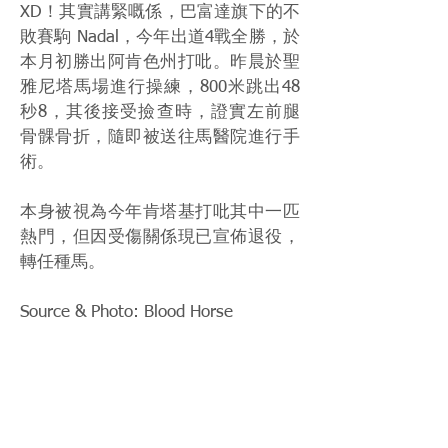
XD！其實講緊嘅係，巴富達旗下的不
敗賽駒 Nadal，今年出道4戰全勝，於
本月初勝出阿肯色州打吡。昨晨於聖
雅尼塔馬場進行操練，800米跳出48
秒8，其後接受撿查時，證實左前腿
骨髁骨折，隨即被送往馬醫院進行手
術。
本身被視為今年肯塔基打吡其中一匹
熱門，但因受傷關係現已宣佈退役，
轉任種馬。
Source & Photo: Blood Horse