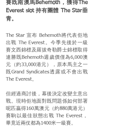
賽既南澳馬Behemoth，獲得The
Everest slot 持有團體 The Star垂
青。
The Star 宣布 Behemoth將代表佢地
出戰 The Everest。今季先後於一級
賽文西錦標及羅拔奇勒爵士錦標取得
連勝既Behemoth週歲價僅為6,000澳
元（約33,000港元），原本馬主之一
既Grand Syndicates透露或不會出戰
The Everest。
但經過商討後，幕後決定改變主意出
戰。現時佢地面對既問題係如何部署
呢匹贏得160萬澳元（約880萬港元）
賽駒以最佳狀態出戰 The Everest，
畢竟近兩仗都為1400米一級賽。