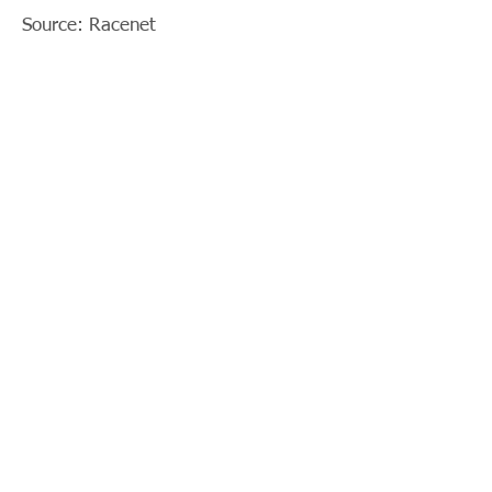
Source: Racenet
< Previous News
News List
Next News >
© 2018 by Parko Chan. Proudly