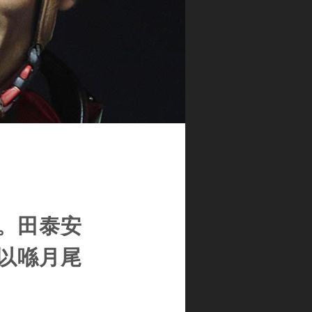
。田泰安
以喺月尾