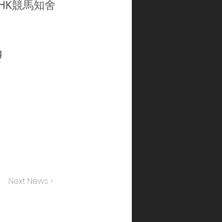
gHK
競馬知舍
g
Next News >