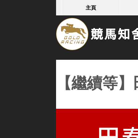
主頁
競馬知舍G
【繼續等】