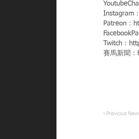
YoutubeCh
Instagram
Patreon：
h
FacebookP
Twitch：
htt
賽馬新聞：
< Previous New