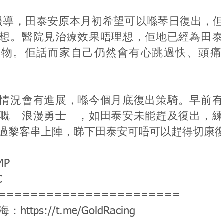
P報導，田泰安原本月初希望可以喺琴日復出，
想。醫院見治療效果唔理想，佢地已經為田
藥物。佢話而家自己仍然會有心跳過快、頭痛
情況會有進展，喺今個月底復出策騎。早前
嘅「浪漫勇士」，如田泰安未能趕及復出，
過黎客串上陣，睇下田泰安可唔可以趕得切康
MP
C
=======================
公海：
https://t.me/GoldRacing