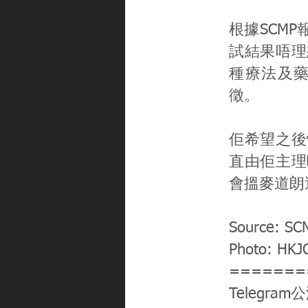
根據SCM
試結果唔理
種療法及
徵。
佢希望之後
直由佢主理
會搵麥道朗
Source: SC
Photo: HKJ
=======
Telegram