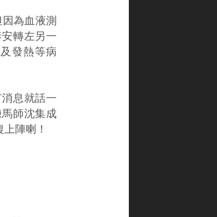
但因為血液測
泰安轉左另一
及發熱等病
有消息就話一
練馬師沈集成
復上陣喇！