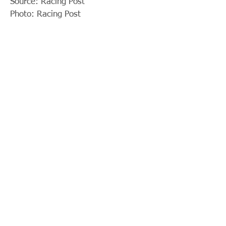
Source: Racing Post
Photo: Racing Post
< Previous News
News List
Next News >
© 2018 by Parko Chan. Proudly