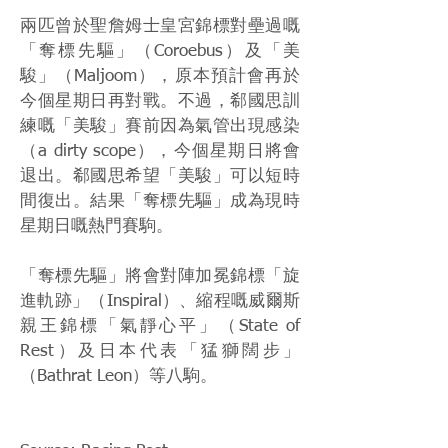
兩匹曾於聖詹姆士皇宮錦標對壘過嘅
「奪標先驅」（Coroebus）及「美
駿」（Maljoom），原本預計會再於
今個星期日再對戰。不過，郗國思訓
練嘅「美駿」賽前因為氣管出現感染
（a dirty scope），今個星期日將會
退出。郗國思希望「美駿」可以短時
間復出。結果「奪標先驅」成為現時
星期日嘅熱門賽駒。
「奪標先驅」將會對陣加冕錦標「旋
進軌跡」（Inspiral）、縮程嘅威爾斯
親王錦標「氣靜心平」（State of
Rest）及日本代表「猛獅闊步」
（Bathrat Leon）等八駒。