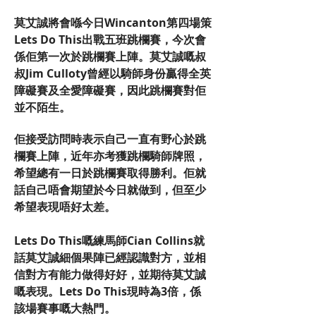
莫艾誠將會喺今日Wincanton第四場策
Lets Do This出戰五班跳欄賽，今次會
係佢第一次於跳欄賽上陣。莫艾誠嘅叔
叔Jim Culloty曾經以騎師身份贏得全英
障礙賽及全愛障礙賽，因此跳欄賽對佢
並不陌生。
佢接受訪問時表示自己一直有野心於跳
欄賽上陣，近年亦考獲跳欄騎師牌照，
希望總有一日於跳欄賽取得勝利。佢就
話自己唔會期望於今日就做到，但至少
希望表現唔好太差。
Lets Do This嘅練馬師Cian Collins就
話莫艾誠細個果陣已經認識對方，並相
信對方有能力做得好好，並期待莫艾誠
嘅表現。Lets Do This現時為3倍，係
該場賽事嘅大熱門。