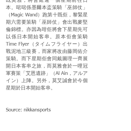
既莫雅，將會延遲一個星期前往日
本。啱啱係墨爾本盃策騎「巫師仗」
（Magic Wand）跑第十既佢，黎緊星
期六需要策騎「巫師仗」會出戰麥堅
倫錦標。亦因為咁佢將會下星期先可
以係日本開始客串。原本佢會策騎
Time Flyer（タイムフライヤー）出
戰泥地三級賽，而家將改由藤岡佑介
策騎。而下星期佢會同戴圖理一齊展
開日本客串之旅，而莫雅會於一哩冠
軍賽策「艾恩遺跡」（Al Ain，アルア
イン）上陣。另外，莫艾誠會於今個
星期於日本開始客串。
Source: nikkansports