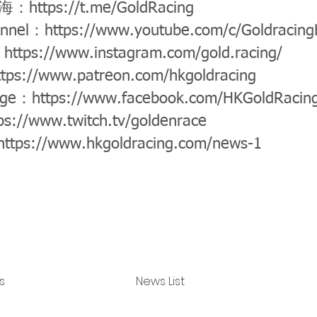
公海：
https://t.me/GoldRacing
annel：
https://www.youtube.com/c/Goldracin
：
https://www.instagram.com/gold.racing/
ttps://www.patreon.com/hkgoldracing
age：
https://www.facebook.com/HKGoldRacin
ps://www.twitch.tv/goldenrace
https://www.hkgoldracing.com/news-1
s
News List