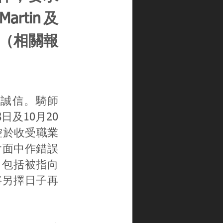
artin及
錄。（相關報
馬誠信。騎師
月8日及10月20
被控於收受職業
日會面中作錯誤
罪，包括被指向
將另擇日子再