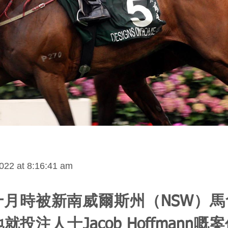
022 at 8:16:41 am
十月時被新南威爾斯州（NSW）馬
就投注人士Jacob Hoffmann嘅