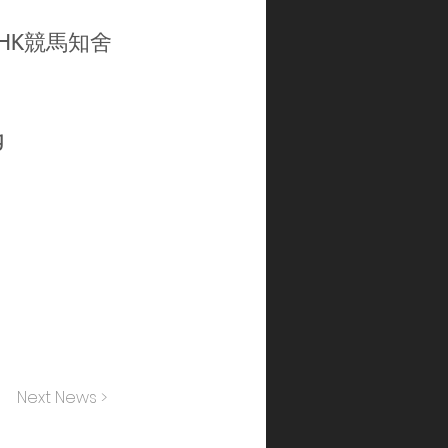
gHK
競馬知舍
g
Next News >