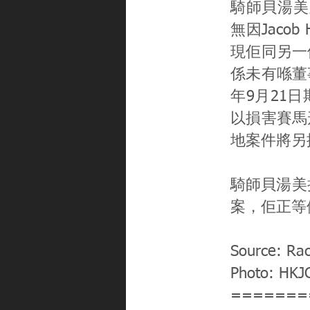
騎師貝湯美雖
無因Jaco
現佢同另一位
係未有喺董事
年9月21日
以損害賽馬形
地案件將另
騎師貝湯美
案，佢正等
Source: Ra
Photo: HKJ
=======