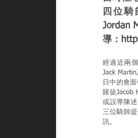
四位騎師貝
Jorda
導：
http
經過近兩個
Jack Ma
日中的會面中
賭徒Jaco
或誤導陳述。
三位騎師提
訊。