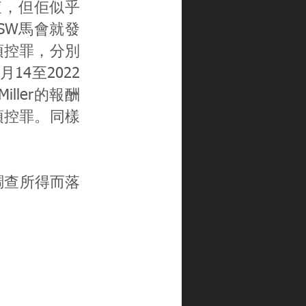
調查，但佢似乎
NSW馬會就發
五項控罪，分別
14至2022
ller的報酬
五項控罪。同樣
據調查所得而落