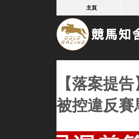
主頁
競馬知舍G
【落案提告
被控違反賽