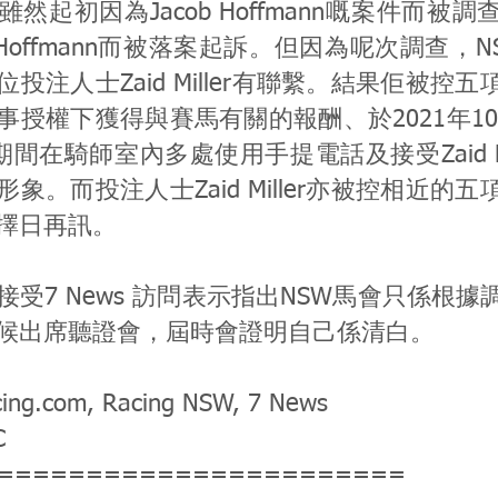
然起初因為Jacob Hoffmann嘅案件而被
b Hoffmann而被落案起訴。但因為呢次調查，
投注人士Zaid Miller有聯繫。結果佢被控
授權下獲得與賽馬有關的報酬、於2021年10月
期間在騎師室內多處使用手提電話及接受Zaid Mi
象。而投注人士Zaid Miller亦被控相近的
擇日再訊。
接受7 News 訪問表示指出NSW馬會只係根
候出席聽證會，屆時會證明自己係清白。
cing.com, Racing NSW, 7 News
C
=======================