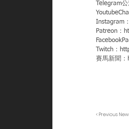
Telegram
YoutubeCh
Instagram
Patreon：
h
FacebookP
Twitch：
htt
賽馬新聞：
< Previous New