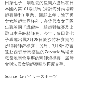
田菜七子，剛過去的星期六勝出在日
本國內第101場頭馬 (未計海外兩場騎
師賽勝利) 畢業。回顧上年，除了勇
奪女騎師世界杯外，亦曾代表女子隊
出戰英國「識價杯」騎師對抗賽及出
戰日本星級騎師賽。今年，藤田菜七
子獲邀出戰2月28日於沙特杯賽期的
沙特騎師錦標賽；另外，3月8日亦會
遠赴西班牙馬德里的Zarzuela馬場出
戰當地馬會舉辦的騎師錦標賽，屆時
會與法國女騎師麥晴欣再度交手。
Source: @デイリースポーツ