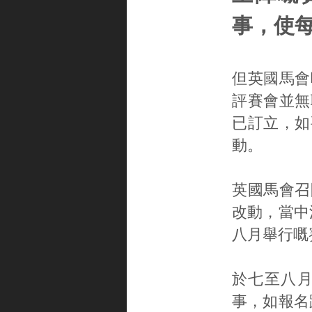
事，使
但英國馬會
評賽會並無
已訂立，如
動。
英國馬會召
改動，當中
八月舉行嘅
於七至八月
事，如報名