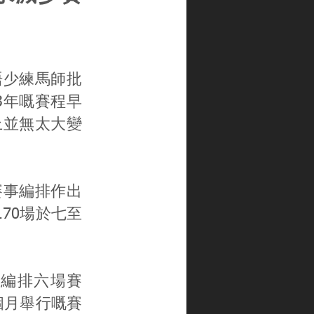
唔少練馬師批
3年嘅賽程早
上並無太大變
賽事編排作出
70場於七至
會編排六場賽
個月舉行嘅賽