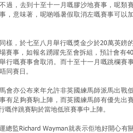
不過，去到十至十一月嘅膠沙地賽事，呢類
事，意味著，呢啲喺暑假取消左嘅賽事可以
同樣，於七至八月舉行嘅獎金少於20萬英鎊
場賽事，如報名踴躍先至會拆組，預計會有40
舉行嘅賽事會取消。而十至十一月嘅跳欄賽
落唔同賽日。
馬會亦公布來年允許非英國練馬師派馬出戰
事有足夠賽駒上陣，而英國練馬師有優先出
行嘅伴跳賽駒於當地低班賽事中上陣。
總監Richard Wayman就表示佢地好開心