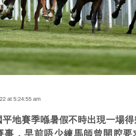
22 at 5:24:55 am
國平地賽季喺暑假不時出現一場得
賽事，早前唔少練馬師曾開腔要