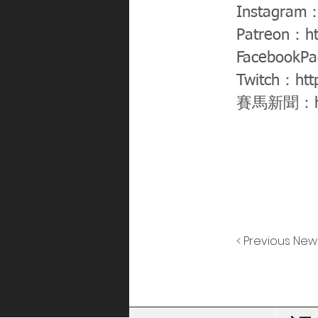
Instagram
Patreon：
h
FacebookP
Twitch：
htt
賽馬新聞：
< Previous New