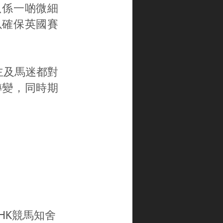
只係一啲微細
以確保英國賽
馬主及馬迷都對
轉變，同時期
gHK
競馬知舍