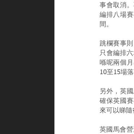
事會取消。
編排八場賽
間。
跳欄賽事則
只會編排六
喺呢兩個月
10至15場
另外，英國
確保英國賽
來可以睇隨
英國馬會營運