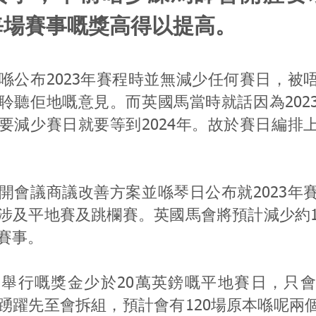
每場賽事嘅獎高得以提高。
喺公布2023年賽程時並無減少任何賽日，被
聆聽佢地嘅意見。而英國馬當時就話因為202
要減少賽日就要等到2024年。故於賽日編排
開會議商議改善方案並喺琴日公布就2023年
涉及平地賽及跳欄賽。英國馬會將預計減少約1
賽事。
舉行嘅獎金少於20萬英鎊嘅平地賽日，只
踴躍先至會拆組，預計會有120場原本喺呢兩