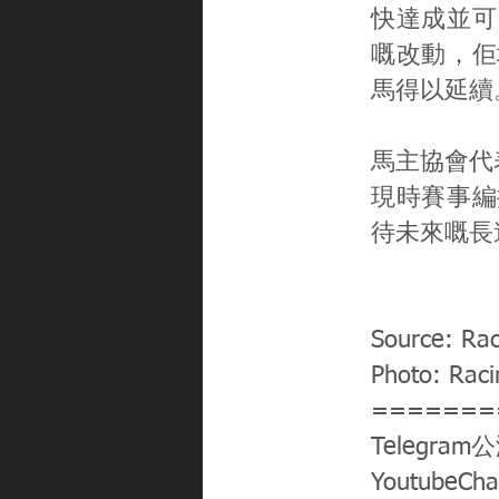
快達成並可
嘅改動，佢
馬得以延續
馬主協會代表
現時賽事編
待未來嘅長
Source: Rac
Photo: Raci
=======
Telegram
YoutubeCh