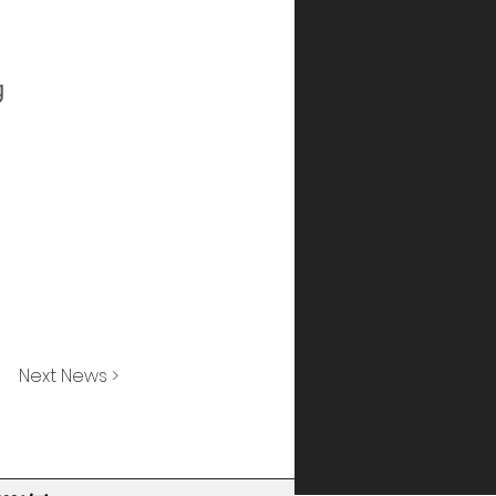
g
Next News >