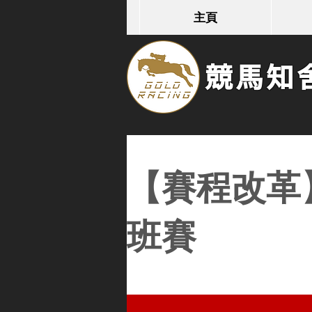
主頁
競馬知舍G
【賽程改革
班賽