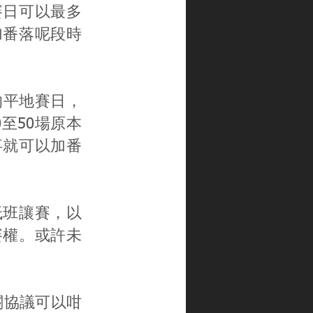
賽日可以最多
加番落呢段時
的平地賽日，
至50場原本
事就可以加番
低班讓賽，以
賽權。或許未
有關協議可以咁