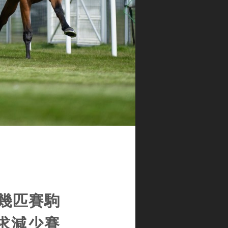
幾匹賽駒
求減少賽