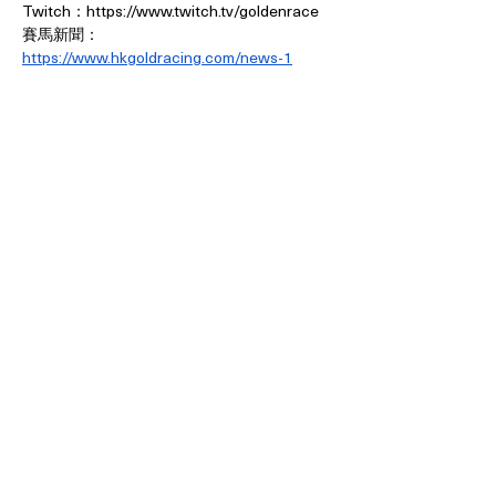
Twitch：
https://www.twitch.tv/goldenrace
賽馬新聞：
https://www.hkgoldracing.com/news-1
< Previous News
News List
Next News >